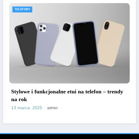
TELEFONY
ndy
Etui na telefon z klapką czy bez – które lepsz
dla Ciebie?
13 marca, 2025
admin