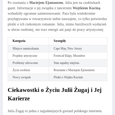
Po rozstaniu z
Maciejem Ejsmontem
, Julia jest na czołówkach
gazet. Informacje o jej związku z tancerzem
Wojtkiem Kuciną
wzbudziły ogromne zainteresowanie. Para była wielokrotnie
przyłapywana w towarzystwie siebie nawzajem, co tylko potwierdza
plotki o ich rzekomym romansie. Julia, mimo burzliwych wydarzeń
w sferze osobistej, nie traci energii ani pasji do pracy artystycznej.
Kategoria
Szczegóły
Miejsce zamieszkania
Cape May, New Jersey
Projekty artystyczne
Festiwal Ekipy, Moonfest
Problemy zdrowotne
Stan zapalny mięśnia
Życie osobiste
Rozstanie z Maciejem Ejsmontem
Nowy związek
Plotki o Wojtku Kucinie
Ciekawostki o Życiu Julii Żugaj i Jej
Karierze
Julia Żugaj to jedna z najjaśniejszych gwiazd polskiego internetu.