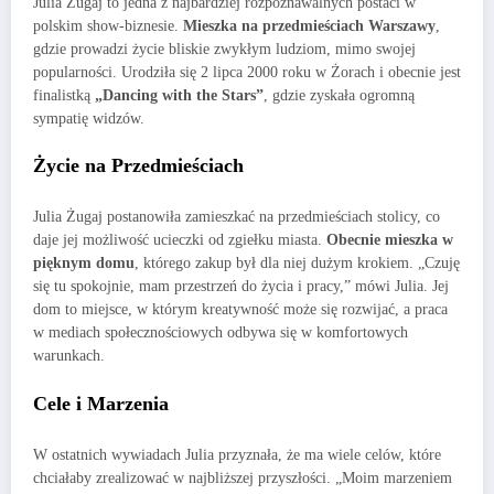
Julia Żugaj to jedna z najbardziej rozpoznawalnych postaci w
polskim show-biznesie.
Mieszka na przedmieściach Warszawy
,
gdzie prowadzi życie bliskie zwykłym ludziom, mimo swojej
popularności. Urodziła się 2 lipca 2000 roku w Żorach i obecnie jest
finalistką
„Dancing with the Stars”
, gdzie zyskała ogromną
sympatię widzów.
Życie na Przedmieściach
Julia Żugaj postanowiła zamieszkać na przedmieściach stolicy, co
daje jej możliwość ucieczki od zgiełku miasta.
Obecnie mieszka w
pięknym domu
, którego zakup był dla niej dużym krokiem. „Czuję
się tu spokojnie, mam przestrzeń do życia i pracy,” mówi Julia. Jej
dom to miejsce, w którym kreatywność może się rozwijać, a praca
w mediach społecznościowych odbywa się w komfortowych
warunkach.
Cele i Marzenia
W ostatnich wywiadach Julia przyznała, że ma wiele celów, które
chciałaby zrealizować w najbliższej przyszłości. „Moim marzeniem