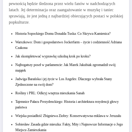
pewnością będzie śledzona przez wielu fanów w nadchodzących
latach. Jej determinacja oraz zaangażowanie w muzykę i taniec
sprawiają, że jest jedną z najbardziej obiecujących postaci w polskiej
popkulturze.
Historia Sopockiego Domu Donalda Tuska: Co Skrywa Kamienica?
Warszkowo: Dom i gospodarstwo Jockerfarm – życie i codzienność Adriana
Czakona
Jak skompletować wyprawkę szkolną krok po kroku?
Najbogatszy poseł w parlamencie: Jak Marek Jakubiak zgromadził swój
majątek
Jadwiga Barańska i jej życie w Los Angeles: Dlaczego wybrała Stany
Zjednoczone na swój dom?
Rośliny i PRL: Odkryj wnętrza mieszkania Sanah
Tajemnice Pałacu Prezydenckiego: Historia i architektura rezydencji głowy
państwa
Wiejska posiadłość Zbigniewa Ziobry: Konserwatywna enklawa w Jeruzalu
Sobiesław Zasada gdzie mieszka: Fakty, Mity i Najnowsze Informacje o Jego
Miejscu Zamieszkania