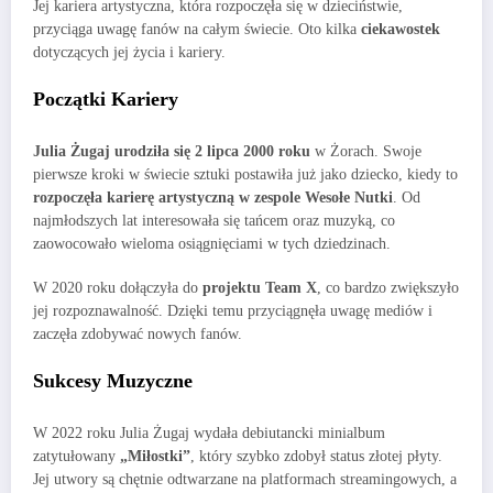
Jej kariera artystyczna, która rozpoczęła się w dzieciństwie,
przyciąga uwagę fanów na całym świecie. Oto kilka
ciekawostek
dotyczących jej życia i kariery.
Początki Kariery
Julia Żugaj urodziła się 2 lipca 2000 roku
w Żorach. Swoje
pierwsze kroki w świecie sztuki postawiła już jako dziecko, kiedy to
rozpoczęła karierę artystyczną w zespole Wesołe Nutki
. Od
najmłodszych lat interesowała się tańcem oraz muzyką, co
zaowocowało wieloma osiągnięciami w tych dziedzinach.
W 2020 roku dołączyła do
projektu Team X
, co bardzo zwiększyło
jej rozpoznawalność. Dzięki temu przyciągnęła uwagę mediów i
zaczęła zdobywać nowych fanów.
Sukcesy Muzyczne
W 2022 roku Julia Żugaj wydała debiutancki minialbum
zatytułowany
„Miłostki”
, który szybko zdobył status złotej płyty.
Jej utwory są chętnie odtwarzane na platformach streamingowych, a