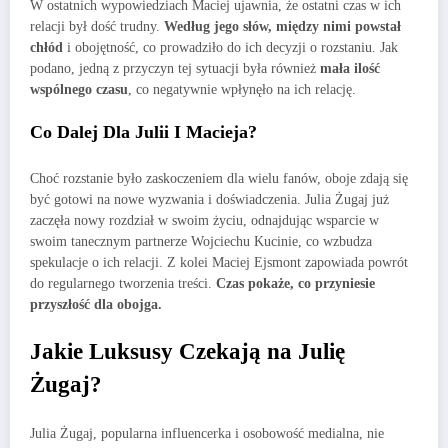
W ostatnich wypowiedziach Maciej ujawnia, że ostatni czas w ich
relacji był dość trudny.
Według jego słów, między nimi powstał
chłód
i obojętność, co prowadziło do ich decyzji o rozstaniu. Jak
podano, jedną z przyczyn tej sytuacji była również
mała ilość
wspólnego czasu
, co negatywnie wpłynęło na ich relację.
Co Dalej Dla Julii I Macieja?
Choć rozstanie było zaskoczeniem dla wielu fanów, oboje zdają się
być gotowi na nowe wyzwania i doświadczenia. Julia Żugaj już
zaczęła nowy rozdział w swoim życiu, odnajdując wsparcie w
swoim tanecznym partnerze Wojciechu Kucinie, co wzbudza
spekulacje o ich relacji. Z kolei Maciej Ejsmont zapowiada powrót
do regularnego tworzenia treści.
Czas pokaże, co przyniesie
przyszłość dla obojga.
Jakie Luksusy Czekają na Julię
Żugaj?
Julia Żugaj, popularna influencerka i osobowość medialna, nie