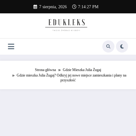
Skip
7 sierpnia, 2026
7:14:28 PM
to
content
Strona główna
Gdzie Mieszka Julia Żugaj
Gdzie mieszka Julia Żugaj? Odkryj jej nowe miejsce zamieszkania i plany na
przyszłość