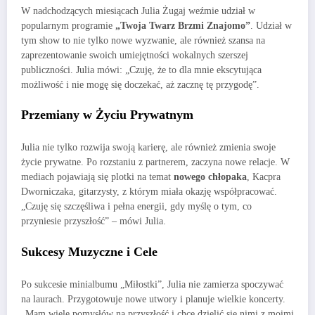
W nadchodzących miesiącach Julia Żugaj weźmie udział w
popularnym programie
„Twoja Twarz Brzmi Znajomo”
. Udział w
tym show to nie tylko nowe wyzwanie, ale również szansa na
zaprezentowanie swoich umiejętności wokalnych szerszej
publiczności. Julia mówi: „Czuję, że to dla mnie ekscytująca
możliwość i nie mogę się doczekać, aż zacznę tę przygodę”.
Przemiany w Życiu Prywatnym
Julia nie tylko rozwija swoją karierę, ale również zmienia swoje
życie prywatne. Po rozstaniu z partnerem, zaczyna nowe relacje. W
mediach pojawiają się plotki na temat
nowego chłopaka
, Kacpra
Dworniczaka, gitarzysty, z którym miała okazję współpracować.
„Czuję się szczęśliwa i pełna energii, gdy myślę o tym, co
przyniesie przyszłość” – mówi Julia.
Sukcesy Muzyczne i Cele
Po sukcesie minialbumu „Miłostki”, Julia nie zamierza spoczywać
na laurach. Przygotowuje nowe utwory i planuje wielkie koncerty.
„Mam wiele pomysłów na przyszłość i chcę dzielić się nimi z moimi