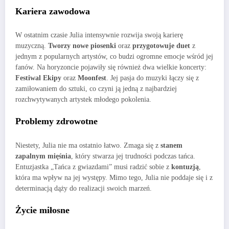
Kariera zawodowa
W ostatnim czasie Julia intensywnie rozwija swoją karierę
muzyczną.
Tworzy nowe piosenki
oraz
przygotowuje duet
z
jednym z popularnych artystów, co budzi ogromne emocje wśród jej
fanów. Na horyzoncie pojawiły się również dwa wielkie koncerty:
Festiwal Ekipy
oraz
Moonfest
. Jej pasja do muzyki łączy się z
zamiłowaniem do sztuki, co czyni ją jedną z najbardziej
rozchwytywanych artystek młodego pokolenia.
Problemy zdrowotne
Niestety, Julia nie ma ostatnio łatwo. Zmaga się z
stanem
zapalnym mięśnia
, który stwarza jej trudności podczas tańca.
Entuzjastka „Tańca z gwiazdami” musi radzić sobie z
kontuzją
,
która ma wpływ na jej występy. Mimo tego, Julia nie poddaje się i z
determinacją dąży do realizacji swoich marzeń.
Życie miłosne