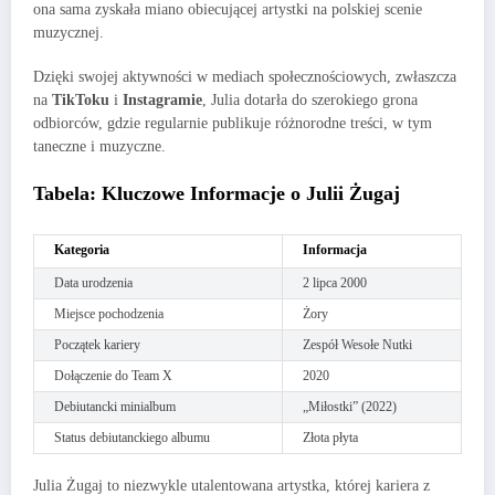
ona sama zyskała miano obiecującej artystki na polskiej scenie
muzycznej.
Dzięki swojej aktywności w mediach społecznościowych, zwłaszcza
na
TikToku
i
Instagramie
, Julia dotarła do szerokiego grona
odbiorców, gdzie regularnie publikuje różnorodne treści, w tym
taneczne i muzyczne.
Tabela: Kluczowe Informacje o Julii Żugaj
Kategoria
Informacja
Data urodzenia
2 lipca 2000
Miejsce pochodzenia
Żory
Początek kariery
Zespół Wesołe Nutki
Dołączenie do Team X
2020
Debiutancki minialbum
„Miłostki” (2022)
Status debiutanckiego albumu
Złota płyta
Julia Żugaj to niezwykle utalentowana artystka, której kariera z