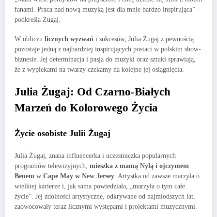
fanami. Praca nad nową muzyką jest dla mnie bardzo inspirująca” –
podkreśla Żugaj.
W obliczu
licznych wyzwań
i sukcesów, Julia Żugaj z pewnością
pozostaje jedną z najbardziej inspirujących postaci w polskim show-
biznesie. Jej determinacja i pasja do muzyki oraz sztuki sprawiają,
że z wypiekami na twarzy czekamy na kolejne jej osiągnięcia.
Julia Żugaj: Od Czarno-Białych
Marzeń do Kolorowego Życia
Życie osobiste Julii Żugaj
Julia Żugaj, znana influencerka i uczestniczka popularnych
programów telewizyjnych,
mieszka z mamą Nylą i ojczymem
Benem
w
Cape May w New Jersey
. Artystka od zawsze marzyła o
wielkiej karierze i, jak sama powiedziała, „marzyła o tym całe
życie”. Jej zdolności artystyczne, odkrywane od najmłodszych lat,
zaowocowały teraz licznymi występami i projektami muzycznymi.