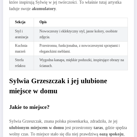
które inspirują Sylwię w jej twórczości. To właśnie tutaj artystka
ładuje swoje
akumulatory
.
Sekcja
Opis
Styl i
Nowoczesny i eklektyczny styl, jasne kolory, osobiste
aranżacja
zdjęcia.
Kuchnia
Przestronna, funkcjonalna, z nowoczesnymi sprzętami i
marzeń
eleganckimi meblami.
Strefa
Wygodna kanapa, miękkie poduszki, inspirujące obrazy na
relaksu
ścianach.
Sylwia Grzeszczak i jej ulubione
miejsce w domu
Jakie to miejsce?
Sylwia Grzeszczak, znana polska piosenkarka, zdradziła, że jej
ulubionym miejscem w domu
jest przestronny
taras
, gdzie spędza
wolny czas. To miejsce stało się dla niej prawdziwą
oazą spokoju
,