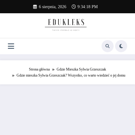
Skip
6 sierpnia, 2026
9:34:19 PM
to
content
Strona główna
Gdzie Mieszka Sylwia Grzeszczak
Gdzie mieszka Sylwia Grzeszczak? Wszystko, co warto wiedzieć o jej domu