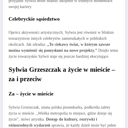
przyjaźni Sylwia może znaleźć ukojenie w trudnych momentach
swojej kariery.
Celebryckie sąsiedztwo
Oprócz aktywności artystycznych, Sylwia jest również w bliskim
towarzystwie innych celebrytów zamieszkałych w pobliskich
okolicach. Jak zdradza:
„To ciekawy świat, w którym zawsze
można wymienić się pomysłami na nowe projekty.”
Dzięki temu
życie towarzyskie Sylwii staje się jeszcze bardziej ekscytujące.
Sylwia Grzeszczak a życie w mieście –
za i przeciw
Za – życie w mieście
Sylwia Grzeszczak, znana polska piosenkarka, podkreśla zalety
życia w mieście. „Wielka metropolia to miejsce, gdzie dzieje się
życie”, mówi artystka.
Dostęp do kultury, rozrywki i
różnorodnych wydarzeń
sprawia, że każdy dzień może być pełen