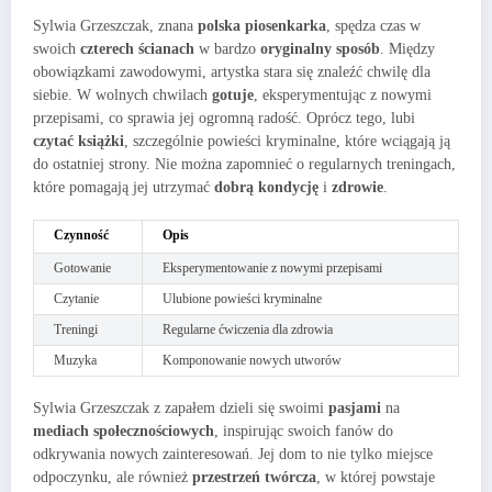
Sylwia Grzeszczak, znana
polska piosenkarka
, spędza czas w
swoich
czterech ścianach
w bardzo
oryginalny sposób
. Między
obowiązkami zawodowymi, artystka stara się znaleźć chwilę dla
siebie. W wolnych chwilach
gotuje
, eksperymentując z nowymi
przepisami, co sprawia jej ogromną radość. Oprócz tego, lubi
czytać książki
, szczególnie powieści kryminalne, które wciągają ją
do ostatniej strony. Nie można zapomnieć o regularnych treningach,
które pomagają jej utrzymać
dobrą kondycję
i
zdrowie
.
Czynność
Opis
Gotowanie
Eksperymentowanie z nowymi przepisami
Czytanie
Ulubione powieści kryminalne
Treningi
Regularne ćwiczenia dla zdrowia
Muzyka
Komponowanie nowych utworów
Sylwia Grzeszczak z zapałem dzieli się swoimi
pasjami
na
mediach społecznościowych
, inspirując swoich fanów do
odkrywania nowych zainteresowań. Jej dom to nie tylko miejsce
odpoczynku, ale również
przestrzeń twórcza
, w której powstaje