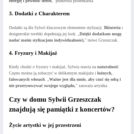
energię i pewność siebie,
” podkreśla piosenkarka.
3. Dodatki z Charakterem
Dodatki są dla Sylwii kluczowym elementem stylizacji.
Biżuteria
i
designerskie torebki dopełniają jej look. „
Dzięki dodatkom mogę
nadać moim stylizacjom indywidualności,
” mówi Grzeszczak.
4. Fryzury i Makijaż
Kiedy chodzi o fryzury i makijaż, Sylwia stawia na
naturalność
.
Często można ją zobaczyć w delikatnym makijażu i
luźnych,
falowanych włosach
. „
Ważne jest dla mnie, aby czuć się sobą i
nie przerysowywać swojego wyglądu,
” zauważa artystka.
Czy w domu Sylwii Grzeszczak
znajdują się pamiątki z koncertów?
Życie artystki w jej przestrzeni