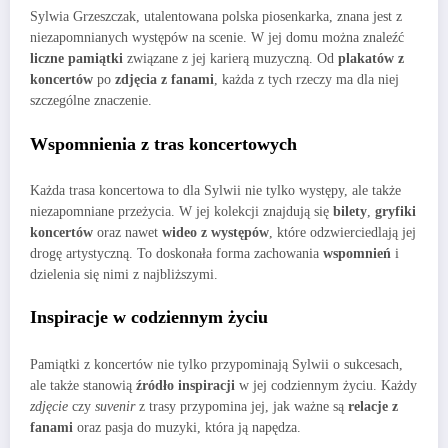
Sylwia Grzeszczak, utalentowana polska piosenkarka, znana jest z
niezapomnianych występów na scenie. W jej domu można znaleźć
liczne pamiątki
związane z jej karierą muzyczną. Od
plakatów z
koncertów
po
zdjęcia z fanami
, każda z tych rzeczy ma dla niej
szczególne znaczenie.
Wspomnienia z tras koncertowych
Każda trasa koncertowa to dla Sylwii nie tylko występy, ale także
niezapomniane przeżycia. W jej kolekcji znajdują się
bilety
,
gryfiki
koncertów
oraz nawet
wideo z występów
, które odzwierciedlają jej
drogę artystyczną. To doskonała forma zachowania
wspomnień
i
dzielenia się nimi z najbliższymi.
Inspiracje w codziennym życiu
Pamiątki z koncertów nie tylko przypominają Sylwii o sukcesach,
ale także stanowią
źródło inspiracji
w jej codziennym życiu. Każdy
zdjęcie
czy
suvenir
z trasy przypomina jej, jak ważne są
relacje z
fanami
oraz pasja do muzyki, która ją napędza.