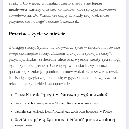
atrakcji. Co więcej, w miastach często znajdują się
lepsze
możliwości kariery
oraz sieć kontaktów, która sprzyja rozwojowi
zawodowemu. „W Warszawie czuję, że każdy mój krok może
przynieść coś nowego”, dodaje Grzeszczak.
Przeciw – życie w mieście
Z drugiej strony, Sylwia nie ukrywa, że życie w mieście ma również
swoje ciemniejsze strony. „Czasem brakuje mi spokoju i ciszy”,
przyznaje.
Hałas
,
zatłoczone ulice
oraz
wysokie koszty życia
mogą
być dużym obciążeniem. Co więcej, w miastach często można
spotkać się z
izolacją
, pomimo tłumów wokół. Grzeszczak zauważa,
że „istnieje ryzyko zagubienia się w gąszczu ludzi”, co wpływa na
relacje międzyludzkie i samopoczucie.
Tomasz Komenda: Jego życie we Wrocławiu po wyjściu na wolność
Jakie nieruchomości posiada Mariusz Kamiński w Warszawie?
Jak mieszka Wilfredo Leon? Poznaj jego życie poza boiskiem w Polsce
Sawicki poza polityką: Życie osobiste i działalność społeczna w rodzinnej
miejscowości