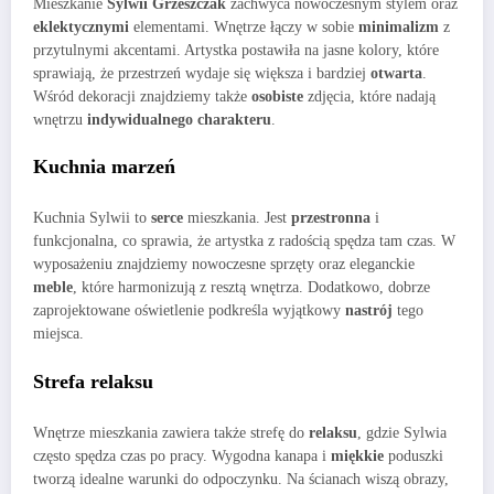
Mieszkanie
Sylwii Grzeszczak
zachwyca nowoczesnym stylem oraz
eklektycznymi
elementami. Wnętrze łączy w sobie
minimalizm
z
przytulnymi akcentami. Artystka postawiła na jasne kolory, które
sprawiają, że przestrzeń wydaje się większa i bardziej
otwarta
.
Wśród dekoracji znajdziemy także
osobiste
zdjęcia, które nadają
wnętrzu
indywidualnego charakteru
.
Kuchnia marzeń
Kuchnia Sylwii to
serce
mieszkania. Jest
przestronna
i
funkcjonalna, co sprawia, że artystka z radością spędza tam czas. W
wyposażeniu znajdziemy nowoczesne sprzęty oraz eleganckie
meble
, które harmonizują z resztą wnętrza. Dodatkowo, dobrze
zaprojektowane oświetlenie podkreśla wyjątkowy
nastrój
tego
miejsca.
Strefa relaksu
Wnętrze mieszkania zawiera także strefę do
relaksu
, gdzie Sylwia
często spędza czas po pracy. Wygodna kanapa i
miękkie
poduszki
tworzą idealne warunki do odpoczynku. Na ścianach wiszą obrazy,