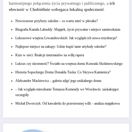
harmonijnego połączenia życia prywatnego i publicznego, a
ich
obecność w Chobielinie wzbogaca lokalną społeczność
.
Nowoczesne przybory szkolne – co warto mieć w plecaku?
Biografia Kamila Labuddy: Majątek, życie prywatne i miejsce zamieszkania
Luksusowe wnętrza Lewandowskich: Jak wygląda ich nowa rezydencja?
Najlepsze miejsce na zakupy: Gdzie kupić tanie artykuły szkolne?
Kizo w sieci: Reakcje internautów na willę rapera
Luksus czy skromność? Światło na wnętrza domu Konrada Skolimowskiego
Historia Sopockiego Domu Donalda Tuska: Co Skrywa Kamienica?
Aleksander Mackiewicz – galeria zdjęć jego unikalnego domu
– Jak wygląda mieszkanie Tomasza Komendy we Wrocławiu: zaskakujące
szczegóły
Michał Dworczyk: Od kawalerki do przestronnej willi – analiza majątkowa