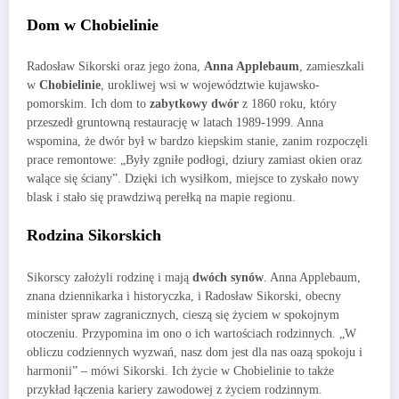
Dom w Chobielinie
Radosław Sikorski oraz jego żona,
Anna Applebaum
, zamieszkali
w
Chobielinie
, urokliwej wsi w województwie kujawsko-
pomorskim. Ich dom to
zabytkowy dwór
z 1860 roku, który
przeszedł gruntowną restaurację w latach 1989-1999. Anna
wspomina, że dwór był w bardzo kiepskim stanie, zanim rozpoczęli
prace remontowe: „Były zgniłe podłogi, dziury zamiast okien oraz
walące się ściany”. Dzięki ich wysiłkom, miejsce to zyskało nowy
blask i stało się prawdziwą perełką na mapie regionu.
Rodzina Sikorskich
Sikorscy założyli rodzinę i mają
dwóch synów
. Anna Applebaum,
znana dziennikarka i historyczka, i Radosław Sikorski, obecny
minister spraw zagranicznych, cieszą się życiem w spokojnym
otoczeniu. Przypomina im ono o ich wartościach rodzinnych. „W
obliczu codziennych wyzwań, nasz dom jest dla nas oazą spokoju i
harmonii” – mówi Sikorski. Ich życie w Chobielinie to także
przykład łączenia kariery zawodowej z życiem rodzinnym.