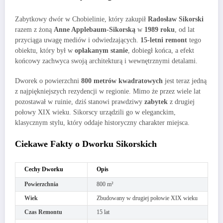
Zabytkowy dwór w Chobielinie, który zakupił
Radosław Sikorski
razem z żoną
Anne Applebaum-Sikorską
w
1989 roku
, od lat
przyciąga uwagę mediów i odwiedzających.
15-letni remont
tego
obiektu, który był w
opłakanym stanie
, dobiegł końca, a efekt
końcowy zachwyca swoją architekturą i wewnętrznymi detalami.
Dworek o powierzchni
800 metrów kwadratowych
jest teraz jedną
z najpiękniejszych rezydencji w regionie. Mimo że przez wiele lat
pozostawał w ruinie, dziś stanowi prawdziwy
zabytek
z drugiej
połowy XIX wieku. Sikorscy urządzili go w eleganckim,
klasycznym stylu, który oddaje historyczny charakter miejsca.
Ciekawe Fakty o Dworku Sikorskich
Cechy Dworku
Opis
Powierzchnia
800 m²
Wiek
Zbudowany w drugiej połowie XIX wieku
Czas Remontu
15 lat