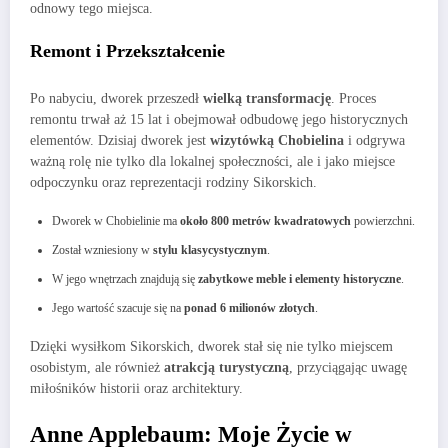
odnowy tego miejsca.
Remont i Przekształcenie
Po nabyciu, dworek przeszedł
wielką transformację
. Proces
remontu trwał aż 15 lat i obejmował odbudowę jego historycznych
elementów. Dzisiaj dworek jest
wizytówką Chobielina
i odgrywa
ważną rolę nie tylko dla lokalnej społeczności, ale i jako miejsce
odpoczynku oraz reprezentacji rodziny Sikorskich.
Dworek w Chobielinie ma
około 800 metrów kwadratowych
powierzchni.
Został wzniesiony w
stylu klasycystycznym
.
W jego wnętrzach znajdują się
zabytkowe meble i elementy historyczne
.
Jego wartość szacuje się na
ponad 6 milionów złotych
.
Dzięki wysiłkom Sikorskich, dworek stał się nie tylko miejscem
osobistym, ale również
atrakcją turystyczną
, przyciągając uwagę
miłośników historii oraz architektury.
Anne Applebaum: Moje Życie w