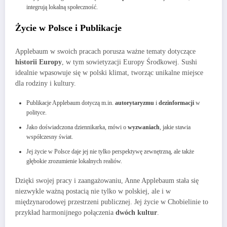
integrują lokalną społeczność.
Życie w Polsce i Publikacje
Applebaum w swoich pracach porusza ważne tematy dotyczące
historii Europy
, w tym sowietyzacji Europy Środkowej. Sushi
idealnie wpasowuje się w polski klimat, tworząc unikalne miejsce
dla rodziny i kultury.
Publikacje Applebaum dotyczą m.in.
autorytaryzmu
i
dezinformacji
w
polityce.
Jako doświadczona dziennikarka, mówi o
wyzwaniach
, jakie stawia
współczesny świat.
Jej życie w Polsce daje jej nie tylko perspektywę zewnętrzną, ale także
głębokie zrozumienie lokalnych realiów.
Dzięki swojej pracy i zaangażowaniu, Anne Applebaum stała się
niezwykle ważną postacią nie tylko w polskiej, ale i w
międzynarodowej przestrzeni publicznej. Jej życie w Chobielinie to
przykład harmonijnego połączenia
dwóch kultur
.