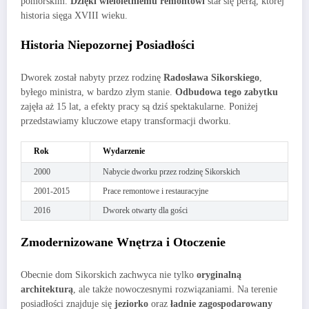
pomorskim.
Dzięki wieloletniemu remontowi
stał się perłą, której
historia sięga XVIII wieku.
Historia Niepozornej Posiadłości
Dworek został nabyty przez rodzinę
Radosława Sikorskiego
,
byłego ministra, w bardzo złym stanie.
Odbudowa tego zabytku
zajęła aż 15 lat, a efekty pracy są dziś spektakularne. Poniżej
przedstawiamy kluczowe etapy transformacji dworku.
Rok
Wydarzenie
2000
Nabycie dworku przez rodzinę Sikorskich
2001-2015
Prace remontowe i restauracyjne
2016
Dworek otwarty dla gości
Zmodernizowane Wnętrza i Otoczenie
Obecnie dom Sikorskich zachwyca nie tylko
oryginalną
architekturą
, ale także nowoczesnymi rozwiązaniami. Na terenie
posiadłości znajduje się
jeziorko
oraz
ładnie zagospodarowany