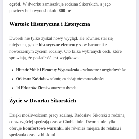
ogród
. W dworku zamieszkuje rodzina Sikorskich, a jego
powierzchnia wynosi około
800 m²
.
Wartość Historyczna i Estetyczna
Dworek nie tylko zyskał nowy wygląd, ale również stał się
miejscem, gdzie
historyczne elementy
są w harmonii z
nowoczesnym życiem rodziny. Oto kilka wybranych cech, które
sprawiają, że posiadłość jest wyjątkowa:
Historic Meble i Elementy Wyposażenia
– zachowane z oryginalnych lat.
Orkiestra Kościoła
w salonie, co dodaje niepowtarzalności.
14 Hektarów Ziemi
w otoczeniu dworku.
Życie w Dworku Sikorskich
Dzięki możliwościom pracy zdalnej, Radosław Sikorski z rodziną
coraz częściej spędzają czas w Chobielinie. Dworek nie tylko
oferuje
komfortowe warunki
, ale również miejsca do relaksu i
spędzania czasu z bliskimi.