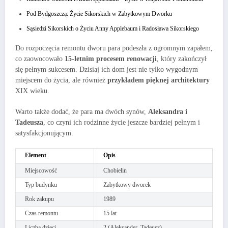
Pod Bydgoszczą: Życie Sikorskich w Zabytkowym Dworku
Sąsiedzi Sikorskich o Życiu Anny Applebaum i Radosława Sikorskiego
Do rozpoczęcia remontu dworu para podeszła z ogromnym zapałem,
co zaowocowało
15-letnim procesem renowacji
, który zakończył
się pełnym sukcesem. Dzisiaj ich dom jest nie tylko wygodnym
miejscem do życia, ale również
przykładem pięknej architektury
XIX wieku.
Warto także dodać, że para ma dwóch synów,
Aleksandra i
Tadeusza
, co czyni ich rodzinne życie jeszcze bardziej pełnym i
satysfakcjonującym.
Element
Opis
Miejscowość
Chobielin
Typ budynku
Zabytkowy dworek
Rok zakupu
1989
Czas remontu
15 lat
Liczba dzieci
2 (Aleksander, Tadeusz)