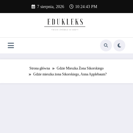
Skip
7 sierpnia, 2026
10:24:44 PM
to
content
Strona główna
Gdzie Mieszka Żona Sikorskiego
Gdzie mieszka żona Sikorskiego, Anna Applebaum?