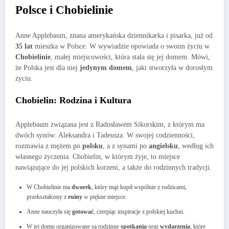
Polsce i Chobielinie
Anne Applebaum, znana amerykańska dziennikarka i pisarka, już od
35 lat
mieszka w Polsce. W wywiadzie opowiada o swoim życiu w
Chobielinie
, małej miejscowości, która stała się jej domem. Mówi,
że Polska jest dla niej
jedynym domem
, jaki stworzyła w dorosłym
życiu.
Chobielin: Rodzina i Kultura
Applebaum związana jest z Radosławem Sikorskim, z którym ma
dwóch synów: Aleksandra i Tadeusza. W swojej codzienności,
rozmawia z mężem po
polsku
, a z synami po
angielsku
, według ich
własnego życzenia. Chobielin, w którym żyje, to miejsce
nawiązujące do jej polskich korzeni, a także do rodzinnych tradycji.
W Chobielinie ma
dworek
, który mąż kupił wspólnie z rodzicami,
przekształcony z
ruiny
w piękne miejsce.
Anne nauczyła się
gotować
, czerpiąc inspiracje z polskiej kuchni.
W jej domu organizowane są rodzinne
spotkania
oraz
wydarzenia
, które