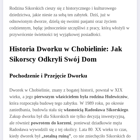
Rodzina Sikorskich cieszy się z historycznego i kulturowego
dziedzictwa, jakie niesie za sobą ten zabytek. Dziś, już w
odnowionym dworze, dzielą się swoimi pasjami oraz życiem
codziennym, będąc jednocześnie szczęśliwi z pracy, którą włożyli w
przywrócenie świetności tej wyjątkowej posiadłości.
Historia Dworku w Chobielinie: Jak
Sikorscy Odkryli Swój Dom
Pochodzenie i Przejęcie Dworku
Dworek w Chobielinie, znany z bogatej historii, powstał w XIX
wieku, a jego
pierwszym właścicielem była rodzina Hulewiczów
,
która rozpoczęła budowę tego zabytku. W 1989 roku, po okresie
zaniedbania, budowla stała się
własnością Radosława Sikorskiego
.
Zakup dworku był dla Sikorskich nie tylko decyzją inwestycyjną,
ale również
powrotem do korzeni
, ponieważ dziadkowie męża
Radosława wywodzili się z tej okolicy. Lata 80. XX wieku to czas,
kiedy dworek był
„totalną ruiną”
, co nie zniechęciło Sikorskich do