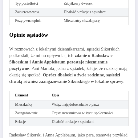
Typ posiadłości
Zabytkowy dworek
Zainteresowania
Dbałość o relacje z sąsiadami
Pozytywna opinia
Mieszkańcy chwalą parę
Opinie sąsiadów
W rozmowach z lokalnymi dziennikarzami, sąsiedzi Sikorskich
podkreślali, że mimo upływu lat,
ich zdanie o Radosławie
Sikorskim i Annie Applebaum pozostaje niezmiennie
pozytywne
. Pani Mariola, jedna z sąsiadek, żałuje, że rzadziej mają
okazję się spotkać.
Oprócz dbałości o życie rodzinne, sąsiedzi
chwalą również zaangażowanie Sikorskiego w lokalne sprawy
.
Element
Opis
Mieszkańcy
Wciąż mają dobre zdanie o parze
Zaangażowanie
Częste uczestnictwo w życiu społeczności
Relacje
Dbałość o relacje z sąsiadami
Radosław Sikorski i Anna Applebaum, jako para, stanowią przykład