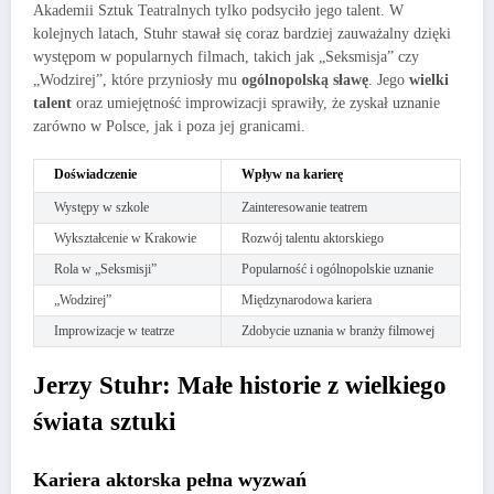
Akademii Sztuk Teatralnych tylko podsyciło jego talent. W
kolejnych latach, Stuhr stawał się coraz bardziej zauważalny dzięki
występom w popularnych filmach, takich jak „Seksmisja” czy
„Wodzirej”, które przyniosły mu
ogólnopolską sławę
. Jego
wielki
talent
oraz umiejętność improwizacji sprawiły, że zyskał uznanie
zarówno w Polsce, jak i poza jej granicami.
Doświadczenie
Wpływ na karierę
Występy w szkole
Zainteresowanie teatrem
Wykształcenie w Krakowie
Rozwój talentu aktorskiego
Rola w „Seksmisji”
Popularność i ogólnopolskie uznanie
„Wodzirej”
Międzynarodowa kariera
Improwizacje w teatrze
Zdobycie uznania w branży filmowej
Jerzy Stuhr: Małe historie z wielkiego
świata sztuki
Kariera aktorska pełna wyzwań