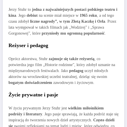
Jerzy Stuhr to
jedna z najważniejszych postaci polskiego teatru i
kina
. Jego
debiut
na scenie miał miejsce w
1965 roku
, a od tego
czasu zdobył
liczne nagrody”, w tym Złotą Kaczkę i Orła
. Przez
lata występował w takich filmach jak „Wodzirej” i „Sprawa
Gorgonowej”, które
przyniosły mu ogromną popularność
.
Reżyser i pedagog
Oprócz aktorstwa, Stuhr
zajmuje się także reżyserią
, co
potwierdza jego film „Historie rodzinne”, który zdobył uznanie na
międzynarodowych festiwalach. Jako
pedagog
uczył młodych
aktorów na wrocławskiej uczelni teatralnej, dzieląc się swoim
bogatym doświadczeniem
zawodowym i życiowym.
Życie prywatne i pasje
W życiu prywatnym Jerzy Stuhr jest
wielkim miłośnikiem
podróży i literatury
. Jego pasje sprawiają, że każda podróż staje się
inspiracją do tworzenia nowych dzieł artystycznych.
Często dzieli
się
swoimi refleksjami na temat ludzi i miejsc, które odwiedza, co