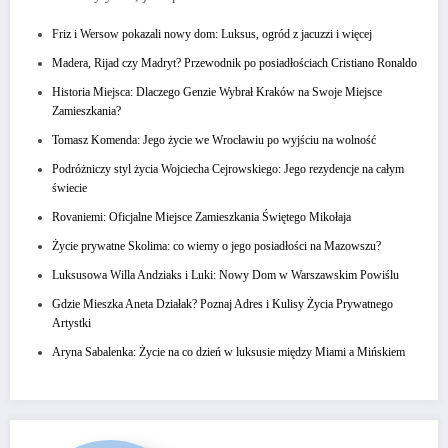
Friz i Wersow pokazali nowy dom: Luksus, ogród z jacuzzi i więcej
Madera, Rijad czy Madryt? Przewodnik po posiadłościach Cristiano Ronaldo
Historia Miejsca: Dlaczego Genzie Wybrał Kraków na Swoje Miejsce
Zamieszkania?
Tomasz Komenda: Jego życie we Wrocławiu po wyjściu na wolność
Podróżniczy styl życia Wojciecha Cejrowskiego: Jego rezydencje na całym
świecie
Rovaniemi: Oficjalne Miejsce Zamieszkania Świętego Mikołaja
Życie prywatne Skolima: co wiemy o jego posiadłości na Mazowszu?
Luksusowa Willa Andziaks i Luki: Nowy Dom w Warszawskim Powiślu
Gdzie Mieszka Aneta Działak? Poznaj Adres i Kulisy Życia Prywatnego
Artystki
Aryna Sabalenka: Życie na co dzień w luksusie między Miami a Mińskiem