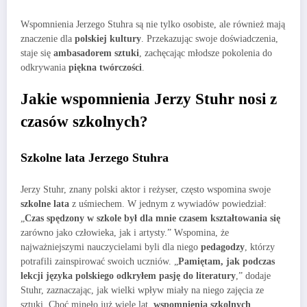
Wspomnienia Jerzego Stuhra są nie tylko osobiste, ale również mają
znaczenie dla
polskiej kultury
. Przekazując swoje doświadczenia,
staje się
ambasadorem sztuki
, zachęcając młodsze pokolenia do
odkrywania
piękna twórczości
.
Jakie wspomnienia Jerzy Stuhr nosi z
czasów szkolnych?
Szkolne lata Jerzego Stuhra
Jerzy Stuhr, znany polski aktor i reżyser, często wspomina swoje
szkolne lata
z uśmiechem. W jednym z wywiadów powiedział:
„
Czas spędzony w szkole był dla mnie czasem kształtowania się
zarówno jako człowieka, jak i artysty.” Wspomina, że
najważniejszymi nauczycielami byli dla niego
pedagodzy
, którzy
potrafili zainspirować swoich uczniów. „
Pamiętam, jak podczas
lekcji języka polskiego odkryłem pasję do literatury
,” dodaje
Stuhr, zaznaczając, jak wielki wpływ miały na niego zajęcia ze
sztuki. Choć minęło już wiele lat,
wspomnienia szkolnych