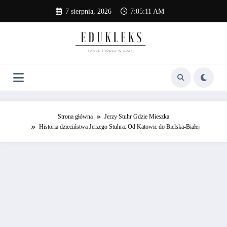
Skip
7 sierpnia, 2026
7:05:12 AM
to
content
Strona główna
Jerzy Stuhr Gdzie Mieszka
Historia dzieciństwa Jerzego Stuhra: Od Katowic do Bielska-Białej