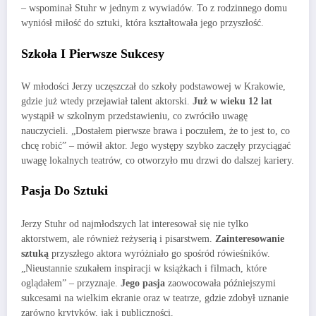
– wspominał Stuhr w jednym z wywiadów. To z rodzinnego domu
wyniósł miłość do sztuki, która kształtowała jego przyszłość.
Szkoła I Pierwsze Sukcesy
W młodości Jerzy uczęszczał do szkoły podstawowej w Krakowie,
gdzie już wtedy przejawiał talent aktorski.
Już w wieku 12 lat
wystąpił w szkolnym przedstawieniu, co zwróciło uwagę
nauczycieli. „Dostałem pierwsze brawa i poczułem, że to jest to, co
chcę robić” – mówił aktor. Jego występy szybko zaczęły przyciągać
uwagę lokalnych teatrów, co otworzyło mu drzwi do dalszej kariery.
Pasja Do Sztuki
Jerzy Stuhr od najmłodszych lat interesował się nie tylko
aktorstwem, ale również reżyserią i pisarstwem.
Zainteresowanie
sztuką
przyszłego aktora wyróżniało go spośród rówieśników.
„Nieustannie szukałem inspiracji w książkach i filmach, które
oglądałem” – przyznaje.
Jego pasja
zaowocowała późniejszymi
sukcesami na wielkim ekranie oraz w teatrze, gdzie zdobył uznanie
zarówno krytyków, jak i publiczności.