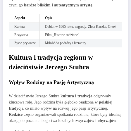
czyni go
bardzo bliskim i autentycznym artystą
.
Aspekt
Opis
Kariera
Debiut w 1965 roku, nagrody: Złota Kaczka, Orzeł
Reżyseria
Film „Historie rodzinne”
Życie prywatne
Miłość do podróży i literatury
Kultura i tradycja regionu w
dzieciństwie Jerzego Stuhra
Wpływ Rodziny na Pasję Artystyczną
W dzieciństwie Jerzego Stuhra
kultura i tradycja
odgrywały
kluczową rolę. Jego rodzina była głęboko osadzona w
polskiej
tradycji
, co miało wpływ na rozwój jego pasji artystycznej.
Rodzice
często organizowali spotkania rodzinne, które były idealną
okazją do poznania bogactwa lokalnych
zwyczajów i obyczajów
.