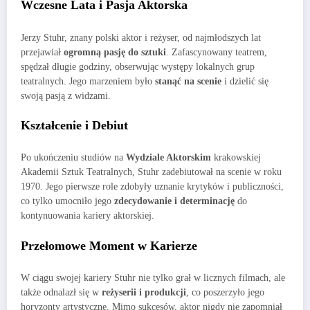
Wczesne Lata i Pasja Aktorska
Jerzy Stuhr, znany polski aktor i reżyser, od najmłodszych lat
przejawiał
ogromną pasję do sztuki
. Zafascynowany teatrem,
spędzał długie godziny, obserwując występy lokalnych grup
teatralnych. Jego marzeniem było
stanąć na scenie
i dzielić się
swoją pasją z widzami.
Kształcenie i Debiut
Po ukończeniu studiów na
Wydziale Aktorskim
krakowskiej
Akademii Sztuk Teatralnych, Stuhr zadebiutował na scenie w roku
1970. Jego pierwsze role zdobyły uznanie krytyków i publiczności,
co tylko umocniło jego
zdecydowanie i determinację
do
kontynuowania kariery aktorskiej.
Przełomowe Moment w Karierze
W ciągu swojej kariery Stuhr nie tylko grał w licznych filmach, ale
także odnalazł się w
reżyserii i produkcji
, co poszerzyło jego
horyzonty artystyczne. Mimo sukcesów, aktor nigdy nie zapomniał