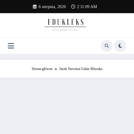
Skip
6 sierpnia, 2026
2:11:09 AM
to
content
Strona główna
Jacek Siewiera Gdzie Mieszka