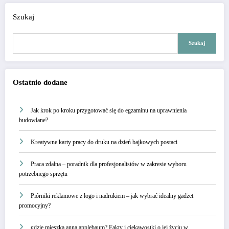
Szukaj
Szukaj
Ostatnio dodane
Jak krok po kroku przygotować się do egzaminu na uprawnienia
budowlane?
Kreatywne karty pracy do druku na dzień bajkowych postaci
Praca zdalna – poradnik dla profesjonalistów w zakresie wyboru
potrzebnego sprzętu
Piórniki reklamowe z logo i nadrukiem – jak wybrać idealny gadżet
promocyjny?
gdzie mieszka anna applebaum? Fakty i ciekawostki o jej życiu w