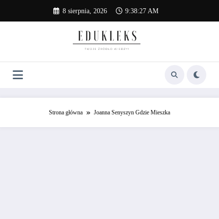
Skip
8 sierpnia, 2026
9:38:27 AM
to
content
Strona główna
Joanna Senyszyn Gdzie Mieszka