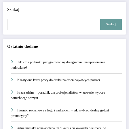
Szukaj
Szukaj
Ostatnio dodane
Jak krok po kroku przygotować się do egzaminu na uprawnienia
budowlane?
Kreatywne karty pracy do druku na dzień bajkowych postaci
Praca zdalna – poradnik dla profesjonalistów w zakresie wyboru
potrzebnego sprzętu
Piórniki reklamowe z logo i nadrukiem – jak wybrać idealny gadżet
promocyjny?
gdzie mieszka anna applebaum? Fakty i ciekawostki o jej życiu w