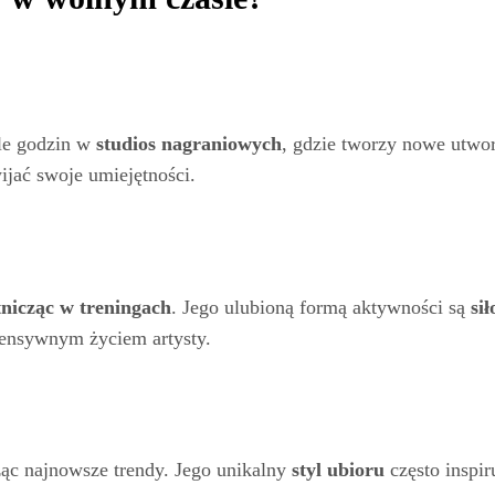
le godzin w
studios nagraniowych
, gdzie tworzy nowe utwo
ijać swoje umiejętności.
tnicząc w treningach
. Jego ulubioną formą aktywności są
si
ensywnym życiem artysty.
ząc najnowsze trendy. Jego unikalny
styl ubioru
często inspir