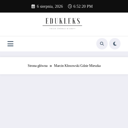
Skip
6 sierpnia, 2026
6:52:20 PM
to
content
Strona główna
Marcin Kłosowski Gdzie Mieszka