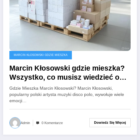
MARCIN KŁOSOWSKI GDZIE MIESZKA
Marcin Kłosowski gdzie mieszka?
Wszystko, co musisz wiedzieć o
jego życiu i lokalizacji
Gdzie Mieszka Marcin Kłosowski? Marcin Kłosowski,
popularny polski artysta muzyki disco polo, wywołuje wiele
emocji…
Dowiedz Się Więcej
Admin
0 Komentarze