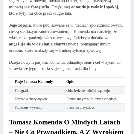
spędzonych w niewoli, niedawno odkrył, że jego prawdziwą
miłością jest
fotografia
. Dzięki niej
odnajduje radość i spokój
,
które były mu obce przez długie lata.
Jego zdjęcia
, które publikowane są w mediach społecznościowych,
cieszą się dużym zainteresowaniem, a Komenda ma nadzieję, że
wkrótce zorganizuje własną wystawę. Celebryta dodatkowo
angażuje się w działania charytatywne
, pomagając innym
osobom, które znalazły się w trudnej sytuacji życiowej.
Dzięki nowym pasjom, Komenda odnajduje
sens i cel
w życiu, co
sprawia, że jego historia staje się inspiracją dla innych.
Pasje Tomasza Komendy
Opis
Fotografia
Odnalezienie radości i spokoju
Działania charytatywne
Pomoc innym w trudnych chwilach
Publiczne wystawy
Plany na przyszłość
Tomasz Komenda O Młodych Latach
– Nie Co Przypadkiem, A Z Wyrokiem