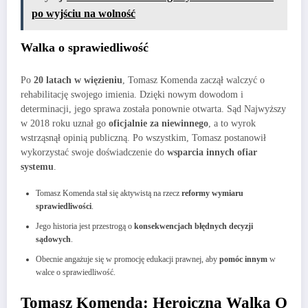
po wyjściu na wolność
Walka o sprawiedliwość
Po
20 latach w więzieniu
, Tomasz Komenda zaczął walczyć o
rehabilitację swojego imienia. Dzięki nowym dowodom i
determinacji, jego sprawa została ponownie otwarta. Sąd Najwyższy
w 2018 roku uznał go
oficjalnie za niewinnego
, a to wyrok
wstrząsnął opinią publiczną. Po wszystkim, Tomasz postanowił
wykorzystać swoje doświadczenie do
wsparcia innych ofiar
systemu
.
Tomasz Komenda stał się aktywistą na rzecz
reformy wymiaru
sprawiedliwości
.
Jego historia jest przestrogą o
konsekwencjach błędnych decyzji
sądowych
.
Obecnie angażuje się w promocję edukacji prawnej, aby
pomóc innym
w
walce o sprawiedliwość.
Tomasz Komenda: Heroiczna Walka O