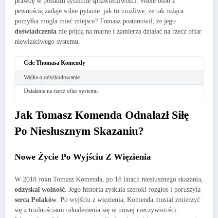
prawdę w polskim systemie sprawiedliwości. Wiele osób z
pewnością zadaje sobie pytanie: jak to możliwe, że tak rażąca
pomyłka mogła mieć miejsce? Tomasz postanowił, że jego
doświadczenia
nie pójdą na marne i zamierza działać na rzecz ofiar
niewłaściwego systemu.
Cele Thomasa Komendy
Walka o odszkodowanie
Działania na rzecz ofiar systemu
Jak Tomasz Komenda Odnalazł Siłę
Po Niesłusznym Skazaniu?
Nowe Życie Po Wyjściu Z Więzienia
W 2018 roku Tomasz Komenda, po 18 latach niesłusznego skazania,
odzyskał wolność
. Jego historia zyskała szeroki rozgłos i poruszyła
serca Polaków
. Po wyjściu z więzienia, Komenda musiał zmierzyć
się z trudnościami odnalezienia się w nowej rzeczywistości.