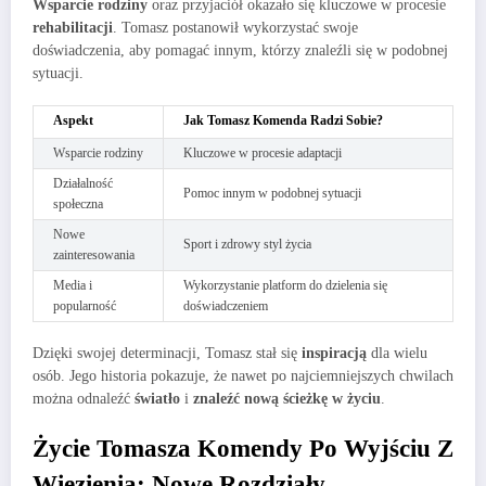
Wsparcie rodziny
oraz przyjaciół okazało się kluczowe w procesie
rehabilitacji
. Tomasz postanowił wykorzystać swoje
doświadczenia, aby pomagać innym, którzy znaleźli się w podobnej
sytuacji.
Aspekt
Jak Tomasz Komenda Radzi Sobie?
Wsparcie rodziny
Kluczowe w procesie adaptacji
Działalność
Pomoc innym w podobnej sytuacji
społeczna
Nowe
Sport i zdrowy styl życia
zainteresowania
Media i
Wykorzystanie platform do dzielenia się
popularność
doświadczeniem
Dzięki swojej determinacji, Tomasz stał się
inspiracją
dla wielu
osób. Jego historia pokazuje, że nawet po najciemniejszych chwilach
można odnaleźć
światło
i
znaleźć nową ścieżkę w życiu
.
Życie Tomasza Komendy Po Wyjściu Z
Więzienia: Nowe Rozdziały