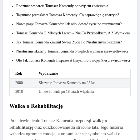
Rodzinne wsparcie Tomasza Komendy po wyjściu z więzienia
Tajemnice przeszłości Tomasza Komendy: Co naprawdę się zdarzyło?
Nowe pasje Tomasza Komendy: Jak odbudować życie po zatrzymaniu?
Tomasz Komenda O Młodych Latach – Nie Co Przypadkiem, A Z Wyrokiem
Jak Tomasz Komenda Zmienił Swoje Życie Po Niesłusznym Skazaniu?
Niesłusznie skazany Tomasz Komenda o błędach wymiaru sprawiedliwości
Oto Jak Tomasz Komenda Inspirował Innych Po Swojej Niesprawiedliwości
Rok
Wydarzenie
2000
Skazanie Tomasza Komendy na 25 lat
2018
Uniewinnienie po 18 latach więzienia
Walka o Rehabilitację
Po uniewinnieniu Tomasz Komenda rozpoczął
walkę o
rehabilitację
oraz odszkodowanie za stracone lata. Jego historia
wzbudza ogromne emocje, a on sam stał się symbolem walki o