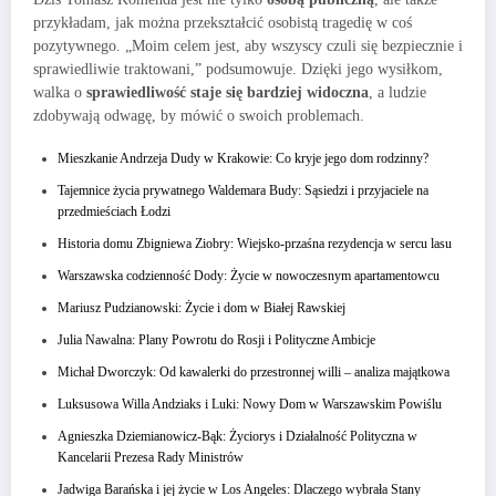
przykładam, jak można przekształcić osobistą tragedię w coś
pozytywnego. „Moim celem jest, aby wszyscy czuli się bezpiecznie i
sprawiedliwie traktowani,” podsumowuje. Dzięki jego wysiłkom,
walka o
sprawiedliwość staje się bardziej widoczna
, a ludzie
zdobywają odwagę, by mówić o swoich problemach.
Mieszkanie Andrzeja Dudy w Krakowie: Co kryje jego dom rodzinny?
Tajemnice życia prywatnego Waldemara Budy: Sąsiedzi i przyjaciele na
przedmieściach Łodzi
Historia domu Zbigniewa Ziobry: Wiejsko-przaśna rezydencja w sercu lasu
Warszawska codzienność Dody: Życie w nowoczesnym apartamentowcu
Mariusz Pudzianowski: Życie i dom w Białej Rawskiej
Julia Nawalna: Plany Powrotu do Rosji i Polityczne Ambicje
Michał Dworczyk: Od kawalerki do przestronnej willi – analiza majątkowa
Luksusowa Willa Andziaks i Luki: Nowy Dom w Warszawskim Powiślu
Agnieszka Dziemianowicz-Bąk: Życiorys i Działalność Polityczna w
Kancelarii Prezesa Rady Ministrów
Jadwiga Barańska i jej życie w Los Angeles: Dlaczego wybrała Stany