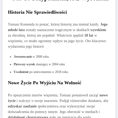
Historia Nie Sprawiedliwości
Tomasz Komenda to postać, której historię zna niemal każdy.
Jego
młode lata
zostały naznaczone tragicznym w skutkach
wyrokiem
za zbrodnię, której nie popełnił. Właściwie spędził
18 lat
w
więzieniu, co miało ogromny wpływ na jego życie. Oto kluczowe
wydarzenia jego historii:
Aresztowanie
w 2000 roku.
Pierwszy wyrok
skazujący w 2004 roku.
Uwolnienie
po uniewinnieniu w 2018 roku.
Nowe Życie Po Wyjściu Na Wolność
Po opuszczeniu murów więzienia, Tomasz postanowił zacząć
nowe
życie
i walczyć o swoje marzenia. Podjął różnorodne działania, aby
odzyskać zaufanie
społeczeństwa oraz wykorzystać swoje
doświadczenia do pomocy innym. Jego obecność w mediach i
działalność charytatywna
stały się inspiracją dla wielu.