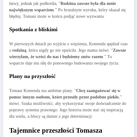
łatwy, jednak jak podkreśla, “
Rodzina zawsze była dla mnie
największym wsparciem
.” Po brutalnym wyroku, który okazał się
błędny, Tomasz może w końcu podjąć nowe wyzwania.
Spotkania z bliskimi
W pierwszych dniach po wyjściu z więzienia, Komenda spędzał czas
z
rodziną
, która nigdy go nie opuściła. Jego mama mówi: “
Zawsze
wierzyłam, że wróci do nas i będziemy znów razem
.” To
wsparcie daje mu siłę do ponownego budowania swojego życia.
Plany na przyszłość
Tomasz Komenda ma ambitne plany. “
Chcę zaangażować się w
pomoc innym osobom, które przeszły przez podobne piekło
,”
mówi. Szuka możliwości, aby wykorzystać swoje doświadczenie do
poprawy systemu prawnego. Jego historia może stać się inspiracją
dla wielu, a bliscy są dumni z jego determinacji.
Tajemnice przeszłości Tomasza