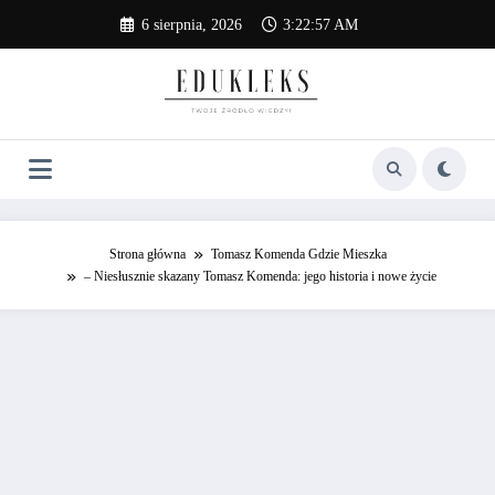
Skip
6 sierpnia, 2026
3:22:58 AM
to
content
Strona główna
Tomasz Komenda Gdzie Mieszka
– Niesłusznie skazany Tomasz Komenda: jego historia i nowe życie