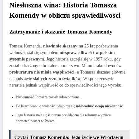
Niesłuszna wina: Historia Tomasza
Komendy w obliczu sprawiedliwości
Zatrzymanie i skazanie Tomasza Komendy
Tomasz Komenda,
niewinnie skazany na 25 lat
pozbawienia
wolności, stał się symbolem
niesprawiedliwości w polskim
systemie prawnym
. Jego historia zaczęła się w 1997 roku, gdy
został oskarżony o brutalne morderstwo. Mimo braku dowodów
prokuratura nie miała wątpliwości
, a Tomasza skazano głównie
na podstawie
słabych zeznań świadków
. W społeczeństwie
narastała jednak wątpliwość co do sprawiedliwości tego wyroku.
Niewinność Tomasza została udowodniona.
Po latach walki o wolność, udało mu się
udowodnić swoją niewinność
.
Jego historia stała się istotnym przykładem dla reformy wymiaru
sprawiedliwości w Polsce.
Czytaj
Tomasz Komenda: Jego życie we Wrocławiu