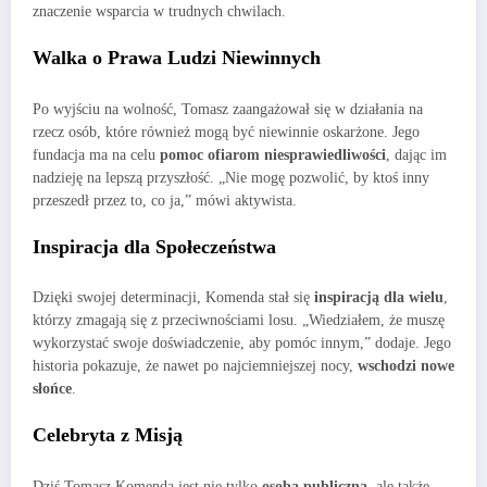
znaczenie wsparcia w trudnych chwilach.
Walka o Prawa Ludzi Niewinnych
Po wyjściu na wolność, Tomasz zaangażował się w działania na
rzecz osób, które również mogą być niewinnie oskarżone. Jego
fundacja ma na celu
pomoc ofiarom niesprawiedliwości
, dając im
nadzieję na lepszą przyszłość. „Nie mogę pozwolić, by ktoś inny
przeszedł przez to, co ja,” mówi aktywista.
Inspiracja dla Społeczeństwa
Dzięki swojej determinacji, Komenda stał się
inspiracją dla wielu
,
którzy zmagają się z przeciwnościami losu. „Wiedziałem, że muszę
wykorzystać swoje doświadczenie, aby pomóc innym,” dodaje. Jego
historia pokazuje, że nawet po najciemniejszej nocy,
wschodzi nowe
słońce
.
Celebryta z Misją
Dziś Tomasz Komenda jest nie tylko
osobą publiczną
, ale także