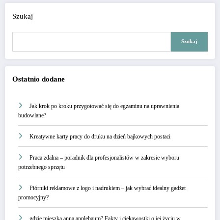
Szukaj
Szukaj
Ostatnio dodane
Jak krok po kroku przygotować się do egzaminu na uprawnienia
budowlane?
Kreatywne karty pracy do druku na dzień bajkowych postaci
Praca zdalna – poradnik dla profesjonalistów w zakresie wyboru
potrzebnego sprzętu
Piórniki reklamowe z logo i nadrukiem – jak wybrać idealny gadżet
promocyjny?
gdzie mieszka anna applebaum? Fakty i ciekawostki o jej życiu w