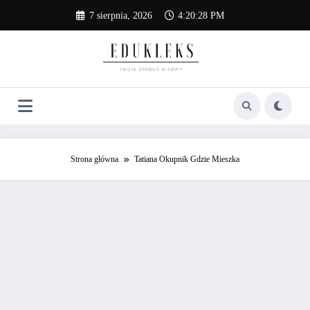
Skip
7 sierpnia, 2026
4:20:28 PM
to
content
Strona główna
Tatiana Okupnik Gdzie Mieszka