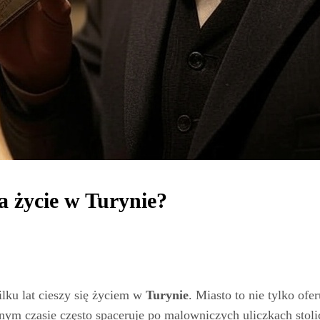
a życie w Turynie?
ilku lat cieszy się życiem w
Turynie
. Miasto to nie tylko ofe
nym czasie często spaceruje po malowniczych uliczkach stoli