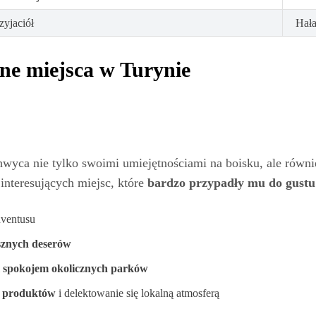
zyjaciół
Hała
one miejsca w Turynie
chwyca nie tylko swoimi umiejętnościami na boisku, ale ró
 interesujących miejsc, które
bardzo przypadły mu do gustu
uventusu
sznych deserów
i
spokojem okolicznych parków
h produktów
i delektowanie się lokalną atmosferą