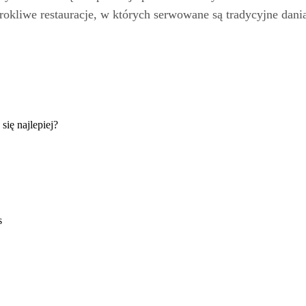
urokliwe restauracje, w których serwowane są tradycyjne dani
ię najlepiej?
s