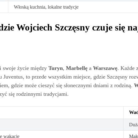
Włoską kuchnia, lokalne tradycje
ie Wojciech Szczęsny czuje się naj
li swoje życie między
Turyn
,
Marbellę
a
Warszawę
. Każde z
bu Juventus, to przede wszystkim miejsce, gdzie Szczęsny roz
iem, gdzie może cieszyć się słonecznymi dniami z rodziną.
W
szyć się rodzinnymi tradycjami.
Wa
Duża
ne wakacje
Mało