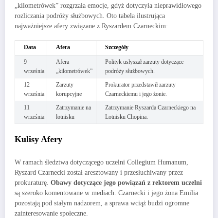
„kilometrówek” rozgrzała emocje, gdyż dotyczyła nieprawidłowego
rozliczania podróży służbowych. Oto tabela ilustrująca
najważniejsze afery związane z Ryszardem Czarneckim:
Data
Afera
Szczegóły
9
Afera
Polityk usłyszał zarzuty dotyczące
września
„kilometrówek”
podróży służbowych.
12
Zarzuty
Prokurator przedstawił zarzuty
września
korupcyjne
Czarneckiemu i jego żonie.
11
Zatrzymanie na
Zatrzymanie Ryszarda Czarneckiego na
września
lotnisku
Lotnisku Chopina.
Kulisy Afery
W ramach śledztwa dotyczącego uczelni Collegium Humanum,
Ryszard Czarnecki został aresztowany i przesłuchiwany przez
prokuraturę.
Obawy dotyczące jego powiązań z rektorem uczelni
są szeroko komentowane w mediach. Czarnecki i jego żona Emilia
pozostają pod stałym nadzorem, a sprawa wciąż budzi ogromne
zainteresowanie społeczne.