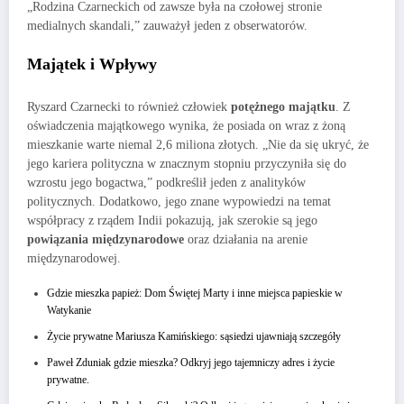
„Rodzina Czarneckich od zawsze była na czołowej stronie
medialnych skandali,” zauważył jeden z obserwatorów.
Majątek i Wpływy
Ryszard Czarnecki to również człowiek
potężnego majątku
. Z
oświadczenia majątkowego wynika, że posiada on wraz z żoną
mieszkanie warte niemal 2,6 miliona złotych. „Nie da się ukryć, że
jego kariera polityczna w znacznym stopniu przyczyniła się do
wzrostu jego bogactwa,” podkreślił jeden z analityków
politycznych. Dodatkowo, jego znane wypowiedzi na temat
współpracy z rządem Indii pokazują, jak szerokie są jego
powiązania międzynarodowe
oraz działania na arenie
międzynarodowej.
Gdzie mieszka papież: Dom Świętej Marty i inne miejsca papieskie w
Watykanie
Życie prywatne Mariusza Kamińskiego: sąsiedzi ujawniają szczegóły
Paweł Zduniak gdzie mieszka? Odkryj jego tajemniczy adres i życie
prywatne.