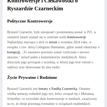
Kontrowersje i Ciekawostki o
Ryszardzie Czarneckim
Polityczne Kontrowersje
Ryszard Czarnecki, były europoseł i prominentna postać w PiS, w
ostatnich latach znalazł się w centrum wielu
kontrowersji
.
Najbardziej znacząca z nich to
areszt
z września 2024 roku, w
związku z tzw. aferą Collegium Humanum, gdzie został oskarżony o
korupcję
. „To oszustwo powinno zostać rozliczone i surowo
ukarane,” mówił jeden z komentatorów medialnych. Afera
dotyczyła jego powiązań z uczelnią, w której jego brat wnosił o
wpływy oraz skierowane do niej osoby.
Życie Prywatne i Rodzinne
Ryszard Czarnecki jest
żonaty z Emilią Czarnecką
. Ostatnio
wielką sensację wzbudził jego syn, który związał się z Marianną
Schreiber, co wywołało duże kontrowersje w mediach, zważywszy
na to, że oboje pozostają formalnie w związkach małżeńskich.