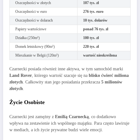
Oszczędności w złotych
107 tys. zł
Oszczędności w euro
276 tys. euro
Oszczędności w dolarach
10 tys. dolarów
Papiery wartościowe
ponad 76 tys. zł
Działka (250m²)
100 tys. zł
Domek letniskowy (90m²)
220 tys. zł
Mieszkanie w Belgii (120m²)
wartość nieokreślona
Czarnecki posiada również inne aktywa, w tym samochód marki
Land Rover
, którego wartość szacuje się na
blisko ćwierć miliona
złotych
. Całkowity stan jego posiadania przekracza
5 milionów
złotych
.
Życie Osobiste
Czarnecki jest zamężny z
Emilią Czarnecką
, co dodatkowo
wpływa na zestawienie ich wspólnego majątku. Para często lawiruje
w mediach, a ich życie prywatne budzi wiele emocji.