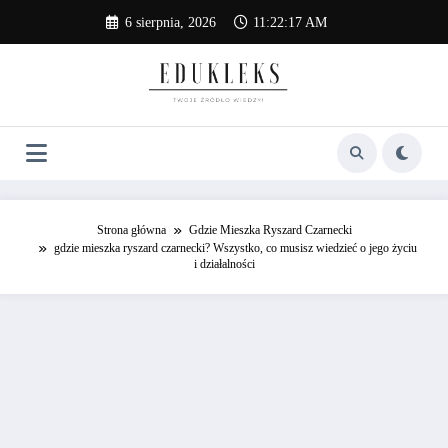
Skip
6 sierpnia, 2026
11:22:18 AM
to
content
Strona główna
Gdzie Mieszka Ryszard Czarnecki
gdzie mieszka ryszard czarnecki? Wszystko, co musisz wiedzieć o jego życiu
i działalności