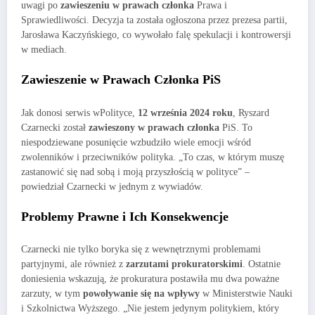
uwagi po
zawieszeniu w prawach członka
Prawa i
Sprawiedliwości. Decyzja ta została ogłoszona przez prezesa partii,
Jarosława Kaczyńskiego, co wywołało falę spekulacji i kontrowersji
w mediach.
Zawieszenie w Prawach Członka PiS
Jak donosi serwis wPolityce,
12 września 2024 roku
, Ryszard
Czarnecki został
zawieszony w prawach członka
PiS. To
niespodziewane posunięcie wzbudziło wiele emocji wśród
zwolenników i przeciwników polityka. „To czas, w którym muszę
zastanowić się nad sobą i moją przyszłością w polityce” –
powiedział Czarnecki w jednym z wywiadów.
Problemy Prawne i Ich Konsekwencje
Czarnecki nie tylko boryka się z wewnętrznymi problemami
partyjnymi, ale również z
zarzutami prokuratorskimi
. Ostatnie
doniesienia wskazują, że prokuratura postawiła mu dwa poważne
zarzuty, w tym
powoływanie się na wpływy
w Ministerstwie Nauki
i Szkolnictwa Wyższego. „Nie jestem jedynym politykiem, który