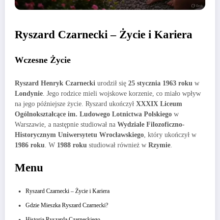
Ryszard Czarnecki – Życie i Kariera
Wczesne Życie
Ryszard Henryk Czarnecki
urodził się
25 stycznia 1963 roku
w
Londynie
. Jego rodzice mieli wojskowe korzenie, co miało wpływ
na jego późniejsze życie. Ryszard ukończył
XXXIX Liceum
Ogólnokształcące im. Ludowego Lotnictwa Polskiego
w
Warszawie, a następnie studiował na
Wydziale Filozoficzno-
Historycznym Uniwersytetu Wrocławskiego
, który ukończył w
1986 roku
. W
1988 roku
studiował również w
Rzymie
.
Menu
Ryszard Czarnecki – Życie i Kariera
Gdzie Mieszka Ryszard Czarnecki?
Historia Ryszarda Czarneckiego