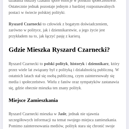
działania budziły czasami spore emocje w polskim społeczeństwie.
Ostatecznie jednak pozostaje jednym z bardziej rozpoznawalnych
postaci w świecie polskiej polityki.
Ryszard Czarnecki
to człowiek z bogatym doświadczeniem,
zarówno w polityce, jak i dziennikarstwie, a jego życie jest
przykładem na to, jak łączyć pasję z karierą.
Gdzie Mieszka Ryszard Czarnecki?
Ryszard Czarnecki to
polski polityk
,
historyk
i
dziennikarz
, który
przez wiele lat związany był z polityką i działalnością publiczną. W
ostatnich latach stał się osobą publiczną, czym zainteresowały się
media i społeczeństwo. Wielu z fanów oraz sympatyków zastanawia
się, gdzie obecnie mieszka ten znany polityk.
Miejsce Zamieszkania
Ryszard Czarnecki mieszka w
Jasle
, jednak nie ujawnia
szczegółowych informacji na temat swojego miejsca zamieszkania.
Pomimo zainteresowania mediów, polityk stara się chronić swoje