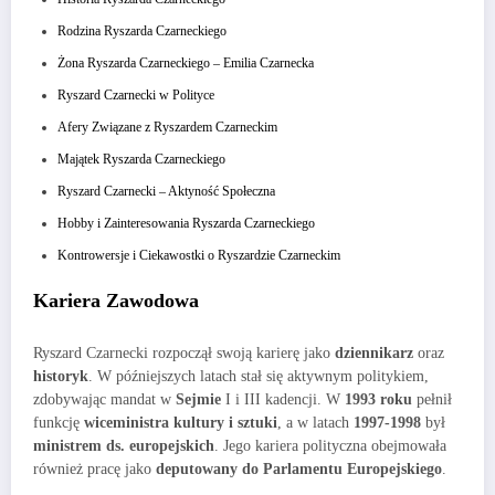
Rodzina Ryszarda Czarneckiego
Żona Ryszarda Czarneckiego – Emilia Czarnecka
Ryszard Czarnecki w Polityce
Afery Związane z Ryszardem Czarneckim
Majątek Ryszarda Czarneckiego
Ryszard Czarnecki – Aktyność Społeczna
Hobby i Zainteresowania Ryszarda Czarneckiego
Kontrowersje i Ciekawostki o Ryszardzie Czarneckim
Kariera Zawodowa
Ryszard Czarnecki rozpoczął swoją karierę jako
dziennikarz
oraz
historyk
. W późniejszych latach stał się aktywnym politykiem,
zdobywając mandat w
Sejmie
I i III kadencji. W
1993 roku
pełnił
funkcję
wiceministra kultury i sztuki
, a w latach
1997-1998
był
ministrem ds. europejskich
. Jego kariera polityczna obejmowała
również pracę jako
deputowany do Parlamentu Europejskiego
.