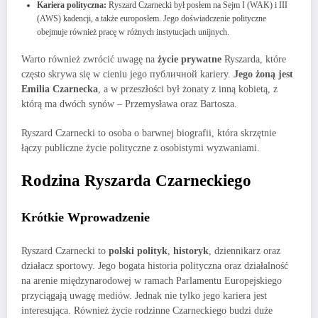
Kariera polityczna:
Ryszard Czarnecki był posłem na Sejm I (WAK) i III
(AWS) kadencji, a także europosłem. Jego doświadczenie polityczne
obejmuje również pracę w różnych instytucjach unijnych.
Warto również zwrócić uwagę na
życie prywatne
Ryszarda, które
często skrywa się w cieniu jego публичной kariery.
Jego żoną jest
Emilia Czarnecka
, a w przeszłości był żonaty z inną kobietą, z
którą ma dwóch synów – Przemysława oraz Bartosza.
Ryszard Czarnecki to osoba o barwnej biografii, która skrzętnie
łączy publiczne życie polityczne z osobistymi wyzwaniami.
Rodzina Ryszarda Czarneckiego
Krótkie Wprowadzenie
Ryszard Czarnecki to
polski polityk
,
historyk
, dziennikarz oraz
działacz sportowy. Jego bogata historia polityczna oraz działalność
na arenie międzynarodowej w ramach Parlamentu Europejskiego
przyciągają uwagę mediów. Jednak nie tylko jego kariera jest
interesująca. Również życie rodzinne Czarneckiego budzi duże