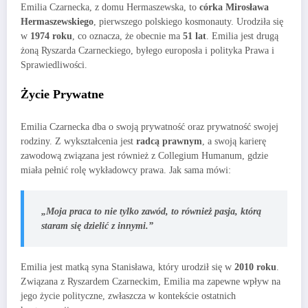
Emilia Czarnecka, z domu Hermaszewska, to
córka Mirosława
Hermaszewskiego
, pierwszego polskiego kosmonauty. Urodziła się
w
1974 roku
, co oznacza, że obecnie ma
51 lat
. Emilia jest drugą
żoną Ryszarda Czarneckiego, byłego europosła i polityka Prawa i
Sprawiedliwości.
Życie Prywatne
Emilia Czarnecka dba o swoją prywatność oraz prywatność swojej
rodziny. Z wykształcenia jest
radcą prawnym
, a swoją karierę
zawodową związana jest również z Collegium Humanum, gdzie
miała pełnić rolę wykładowcy prawa. Jak sama mówi:
„Moja praca to nie tylko zawód, to również pasja, którą
staram się dzielić z innymi.”
Emilia jest matką syna Stanisława, który urodził się w
2010 roku
.
Związana z Ryszardem Czarneckim, Emilia ma zapewne wpływ na
jego życie polityczne, zwłaszcza w kontekście ostatnich