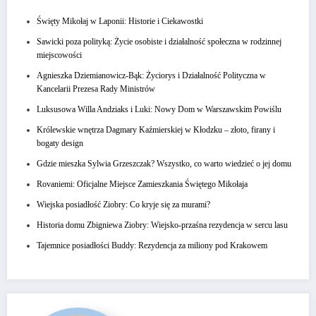
Święty Mikołaj w Laponii: Historie i Ciekawostki
Sawicki poza polityką: Życie osobiste i działalność społeczna w rodzinnej
miejscowości
Agnieszka Dziemianowicz-Bąk: Życiorys i Działalność Polityczna w
Kancelarii Prezesa Rady Ministrów
Luksusowa Willa Andziaks i Luki: Nowy Dom w Warszawskim Powiślu
Królewskie wnętrza Dagmary Kaźmierskiej w Kłodzku – złoto, firany i
bogaty design
Gdzie mieszka Sylwia Grzeszczak? Wszystko, co warto wiedzieć o jej domu
Rovaniemi: Oficjalne Miejsce Zamieszkania Świętego Mikołaja
Wiejska posiadłość Ziobry: Co kryje się za murami?
Historia domu Zbigniewa Ziobry: Wiejsko-przaśna rezydencja w sercu lasu
Tajemnice posiadłości Buddy: Rezydencja za miliony pod Krakowem