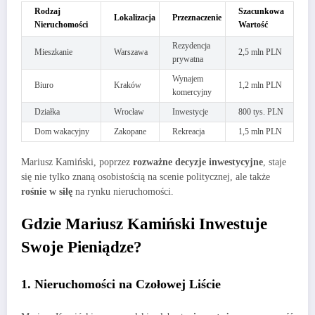
Rodzaj
Szacunkowa
Lokalizacja
Przeznaczenie
Nieruchomości
Wartość
Rezydencja
Mieszkanie
Warszawa
2,5 mln PLN
prywatna
Wynajem
Biuro
Kraków
1,2 mln PLN
komercyjny
Działka
Wrocław
Inwestycje
800 tys. PLN
Dom wakacyjny
Zakopane
Rekreacja
1,5 mln PLN
Mariusz Kamiński, poprzez
rozważne decyzje inwestycyjne
, staje
się nie tylko znaną osobistością na scenie politycznej, ale także
rośnie w siłę
na rynku nieruchomości.
Gdzie Mariusz Kamiński Inwestuje
Swoje Pieniądze?
1. Nieruchomości na Czołowej Liście