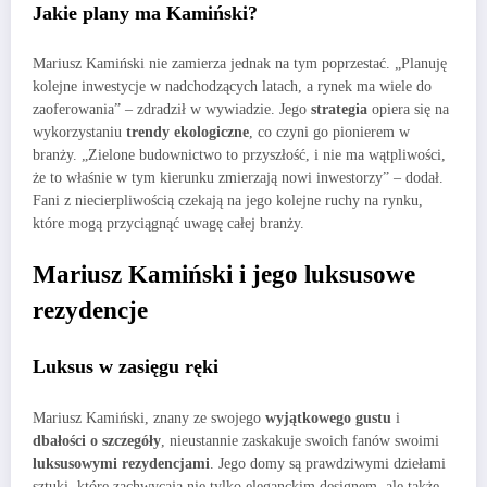
Jakie plany ma Kamiński?
Mariusz Kamiński nie zamierza jednak na tym poprzestać. „Planuję
kolejne inwestycje w nadchodzących latach, a rynek ma wiele do
zaoferowania” – zdradził w wywiadzie. Jego
strategia
opiera się na
wykorzystaniu
trendy ekologiczne
, co czyni go pionierem w
branży. „Zielone budownictwo to przyszłość, i nie ma wątpliwości,
że to właśnie w tym kierunku zmierzają nowi inwestorzy” – dodał.
Fani z niecierpliwością czekają na jego kolejne ruchy na rynku,
które mogą przyciągnąć uwagę całej branży.
Mariusz Kamiński i jego luksusowe
rezydencje
Luksus w zasięgu ręki
Mariusz Kamiński, znany ze swojego
wyjątkowego gustu
i
dbałości o szczegóły
, nieustannie zaskakuje swoich fanów swoimi
luksusowymi rezydencjami
. Jego domy są prawdziwymi dziełami
sztuki, które zachwycają nie tylko eleganckim designem, ale także