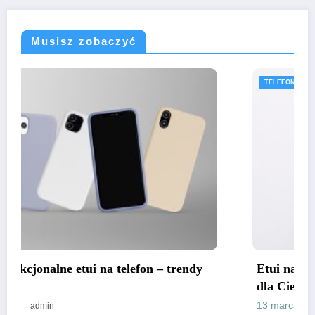
Musisz zobaczyć
TELEFONY
Etui na telefon z klapką czy bez – które lepsze
dla Ciebie?
13 marca, 2025
admin