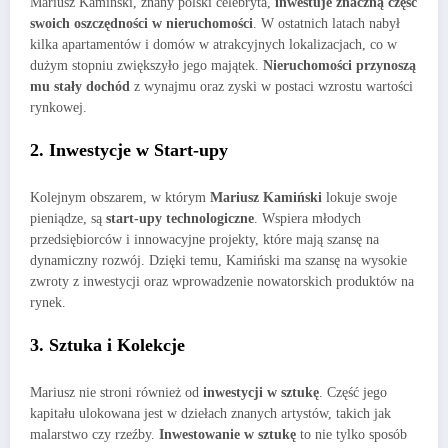
Mariusz Kamiński, znany polski celebryta,
inwestuje znaczną część
swoich oszczędności w nieruchomości
. W ostatnich latach nabył
kilka apartamentów i domów w atrakcyjnych lokalizacjach, co w
dużym stopniu zwiększyło jego majątek.
Nieruchomości przynoszą
mu stały dochód
z wynajmu oraz zyski w postaci wzrostu wartości
rynkowej.
2. Inwestycje w Start-upy
Kolejnym obszarem, w którym
Mariusz Kamiński
lokuje swoje
pieniądze, są
start-upy technologiczne
. Wspiera młodych
przedsiębiorców i innowacyjne projekty, które mają szansę na
dynamiczny rozwój. Dzięki temu, Kamiński ma szansę na wysokie
zwroty z inwestycji oraz wprowadzenie nowatorskich produktów na
rynek.
3. Sztuka i Kolekcje
Mariusz nie stroni również od
inwestycji w sztukę
. Część jego
kapitału ulokowana jest w dziełach znanych artystów, takich jak
malarstwo czy rzeźby.
Inwestowanie w sztukę
to nie tylko sposób