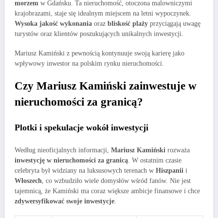
morzem
w Gdańsku. Ta nieruchomość, otoczona malowniczymi
krajobrazami, staje się idealnym miejscem na letni wypoczynek.
Wysoka jakość wykonania
oraz
bliskość plaży
przyciągają uwagę
turystów oraz klientów poszukujących unikalnych inwestycji.
Mariusz Kamiński z pewnością kontynuuje swoją karierę jako
wpływowy inwestor na polskim rynku nieruchomości.
Czy Mariusz Kamiński zainwestuje w
nieruchomości za granicą?
Plotki i spekulacje wokół inwestycji
Według nieoficjalnych informacji,
Mariusz Kamiński
rozważa
inwestycję w nieruchomości za granicą
. W ostatnim czasie
celebryta był widziany na luksusowych terenach w
Hiszpanii
i
Włoszech
, co wzbudziło wiele domysłów wśród fanów. Nie jest
tajemnicą, że Kamiński ma coraz większe ambicje finansowe i chce
zdywersyfikować swoje inwestycje
.