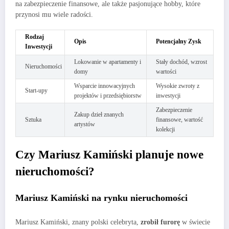
na zabezpieczenie finansowe, ale także pasjonujące hobby, które
przynosi mu wiele radości.
Rodzaj
Opis
Potencjalny Zysk
Inwestycji
Lokowanie w apartamenty i
Stały dochód, wzrost
Nieruchomości
domy
wartości
Wsparcie innowacyjnych
Wysokie zwroty z
Start-upy
projektów i przedsiębiorstw
inwestycji
Zabezpieczenie
Zakup dzieł znanych
Sztuka
finansowe, wartość
artystów
kolekcji
Czy Mariusz Kamiński planuje nowe
nieruchomości?
Mariusz Kamiński na rynku nieruchomości
Mariusz Kamiński, znany polski celebryta,
zrobił furorę
w świecie