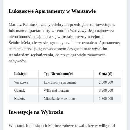
Luksusowe Apartamenty w Warszawie
Mariusz Kamiński, znany celebryta i przedsiębiorca, inwestuje w
luksusowe apartamenty
w centrum Warszawy. Jego najnowsza
nieruchomość, znajdująca się w
prestigiousznym rejonie
Śródmieścia
, cieszy się ogromnym zainteresowaniem. Apartamenty
te charakteryzują się nowoczesnym designem oraz
wysokim
standardem wykończenia
, co przyciąga wielu zamożnych
nabywców.
Lokácja
Typ Nieruchomości
Cena (zł)
Warszawa
Luksusowy apartament
2 500 000
Gdańsk
Willa nad morzem
3 200 000
Kraków
Mieszkanie w centrum
1 800 000
Inwestycje na Wybrzeżu
W ostatnich miesiącach Mariusz zainwestował także w
willę nad