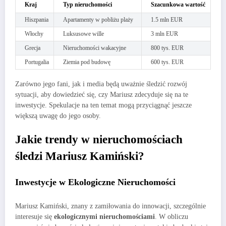
Kraj
Typ nieruchomości
Szacunkowa wartość
Hiszpania
Apartamenty w pobliżu plaży
1.5 mln EUR
Włochy
Luksusowe wille
3 mln EUR
Grecja
Nieruchomości wakacyjne
800 tys. EUR
Portugalia
Ziemia pod budowę
600 tys. EUR
Zarówno jego fani, jak i media będą uważnie śledzić rozwój
sytuacji, aby dowiedzieć się, czy Mariusz zdecyduje się na te
inwestycje. Spekulacje na ten temat mogą przyciągnąć jeszcze
większą uwagę do jego osoby.
Jakie trendy w nieruchomościach
śledzi Mariusz Kamiński?
Inwestycje w Ekologiczne Nieruchomości
Mariusz Kamiński, znany z zamiłowania do innowacji, szczególnie
interesuje się
ekologicznymi nieruchomościami
. W obliczu