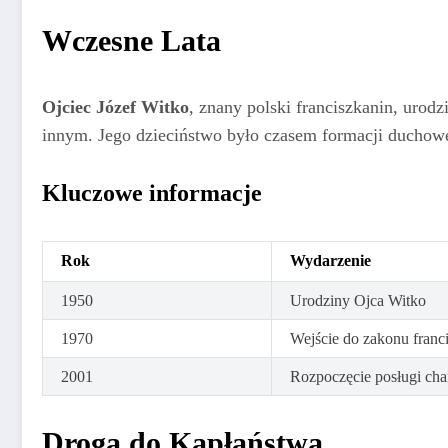
Wczesne Lata
Ojciec Józef Witko
, znany polski franciszkanin, urodz
innym. Jego dzieciństwo było czasem formacji duchowe
Kluczowe informacje
Rok
Wydarzenie
1950
Urodziny Ojca Witko
1970
Wejście do zakonu fran
2001
Rozpoczęcie posługi ch
Droga do Kapłaństwa