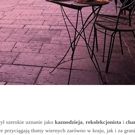
był szerokie uznanie jako
kaznodzieja
,
rekolekcjonista
i
cha
re przyciągają tłumy wiernych zarówno w kraju, jak i za grani