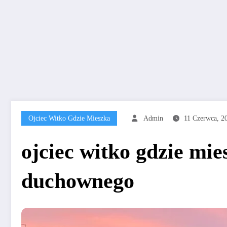
Ojciec Witko Gdzie Mieszka
Admin
11 Czerwca, 2
ojciec witko gdzie mie
duchownego