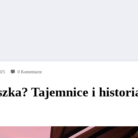
025
0 Komentarze
szka? Tajemnice i histor