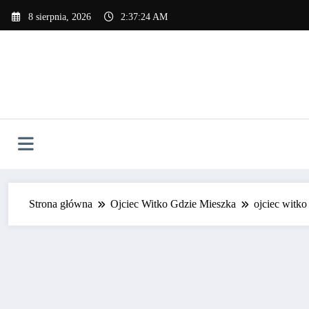
Skip
8 sierpnia, 2026
2:37:25 AM
to
content
Strona główna
Ojciec Witko Gdzie Mieszka
ojciec witko