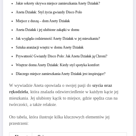
Jakie sekrety skrywa miejsce zamieszkania Anety Działak?
Aneta Działak: Styl życia gwiazdy Disco Polo
Miejsce z duszą – dom Anety Działak
Aneta Działak i jej ulubione zakątki w domu
Jak wygląda codzienność Anety Działak w jej mieszkaniu?
Sztuka aranżacji wnętrz w domu Anety Działak
Prywatność Gwiazdy Disco Polo: Jak Aneta Działak ją Chroni?
Wnętrze domu Anety Działak: Kiedy styl spotyka komfort
Dlaczego miejsce zamieszkania Anety Działak jest inspirujące?
W wywiadzie Aneta opowiada o swojej pasji do
szycia oraz
rękodzieła
, która znalazła odzwierciedlenie w każdym kącie jej
mieszkania. Jej ulubiony kącik to miejsce, gdzie spędza czas na
twórczości, a także relaksie.
Oto tabela, która ilustruje kilka kluczowych elementów jej
przestrzeni: