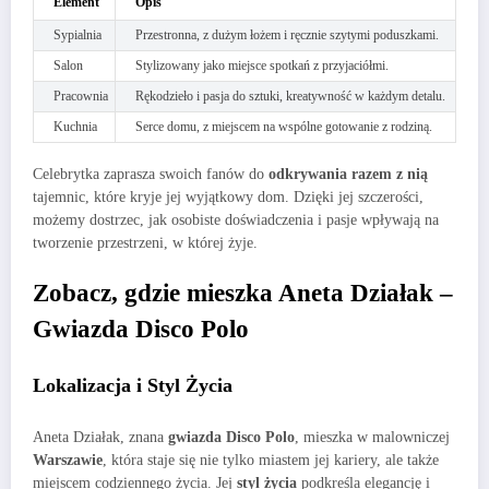
Element
Opis
Sypialnia
Przestronna, z dużym łożem i ręcznie szytymi poduszkami.
Salon
Stylizowany jako miejsce spotkań z przyjaciółmi.
Pracownia
Rękodzieło i pasja do sztuki, kreatywność w każdym detalu.
Kuchnia
Serce domu, z miejscem na wspólne gotowanie z rodziną.
Celebrytka zaprasza swoich fanów do
odkrywania razem z nią
tajemnic, które kryje jej wyjątkowy dom. Dzięki jej szczerości,
możemy dostrzec, jak osobiste doświadczenia i pasje wpływają na
tworzenie przestrzeni, w której żyje.
Zobacz, gdzie mieszka Aneta Działak –
Gwiazda Disco Polo
Lokalizacja i Styl Życia
Aneta Działak, znana
gwiazda Disco Polo
, mieszka w malowniczej
Warszawie
, która staje się nie tylko miastem jej kariery, ale także
miejscem codziennego życia. Jej
styl życia
podkreśla elegancję i