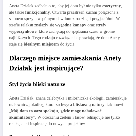
Aneta Działak zadbała o to, aby jej dom był nie tylko
estetyczny
,
ale także
funkcjonalny
. Otwarta przestrzeń kuchni połączona z
salonem sprzyja wspólnym chwilom z rodziną i przyjaciółmi. W
strefie relaksu znalazły się
wygodne kanapy
oraz
strefy
wypoczynkowe
, które zachęcają do spędzania czasu w gronie
najbliższych. Tego rodzaju rozwiązania sprawiają, że dom Anety
staje się
idealnym miejscem
do życia.
Dlaczego miejsce zamieszkania Anety
Działak jest inspirujące?
Styl życia bliski naturze
Aneta Działak, znana celebrytka i miłośniczka ekologii, zamieszkuje
malowniczą okolicę, która zachwyca
bliskością natury
. Jak mówi:
„
Mój dom to oaza spokoju, gdzie mogę naładować
akumulatory
”. W otoczeniu zieleni i lasów, odnajduje nie tylko
relaks, ale i inspirację do nowych projektów.