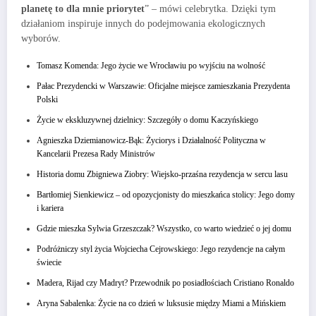
planetę to dla mnie priorytet
” – mówi celebrytka. Dzięki tym
działaniom inspiruje innych do podejmowania ekologicznych
wyborów.
Tomasz Komenda: Jego życie we Wrocławiu po wyjściu na wolność
Pałac Prezydencki w Warszawie: Oficjalne miejsce zamieszkania Prezydenta
Polski
Życie w ekskluzywnej dzielnicy: Szczegóły o domu Kaczyńskiego
Agnieszka Dziemianowicz-Bąk: Życiorys i Działalność Polityczna w
Kancelarii Prezesa Rady Ministrów
Historia domu Zbigniewa Ziobry: Wiejsko-przaśna rezydencja w sercu lasu
Bartłomiej Sienkiewicz – od opozycjonisty do mieszkańca stolicy: Jego domy
i kariera
Gdzie mieszka Sylwia Grzeszczak? Wszystko, co warto wiedzieć o jej domu
Podróżniczy styl życia Wojciecha Cejrowskiego: Jego rezydencje na całym
świecie
Madera, Rijad czy Madryt? Przewodnik po posiadłościach Cristiano Ronaldo
Aryna Sabalenka: Życie na co dzień w luksusie między Miami a Mińskiem