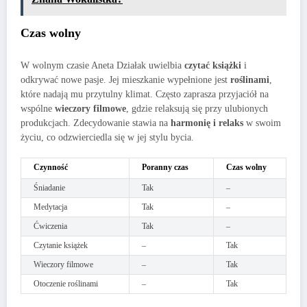
Czas wolny
W wolnym czasie Aneta Działak uwielbia
czytać książki
i
odkrywać nowe pasje. Jej mieszkanie wypełnione jest
roślinami
,
które nadają mu przytulny klimat. Często zaprasza przyjaciół na
wspólne
wieczory filmowe
, gdzie relaksują się przy ulubionych
produkcjach. Zdecydowanie stawia na
harmonię i relaks
w swoim
życiu, co odzwierciedla się w jej stylu bycia.
Czynność
Poranny czas
Czas wolny
Śniadanie
Tak
–
Medytacja
Tak
–
Ćwiczenia
Tak
–
Czytanie książek
–
Tak
Wieczory filmowe
–
Tak
Otoczenie roślinami
–
Tak