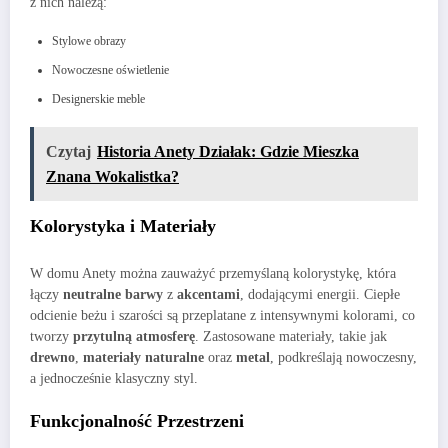
z nich należą:
Stylowe obrazy
Nowoczesne oświetlenie
Designerskie meble
Czytaj
Historia Anety Działak: Gdzie Mieszka
Znana Wokalistka?
Kolorystyka i Materiały
W domu Anety można zauważyć przemyślaną kolorystykę, która
łączy
neutralne barwy
z
akcentami
, dodającymi energii. Ciepłe
odcienie beżu i szarości są przeplatane z intensywnymi kolorami, co
tworzy
przytulną atmosferę
. Zastosowane materiały, takie jak
drewno
,
materiały naturalne
oraz
metal
, podkreślają nowoczesny,
a jednocześnie klasyczny styl.
Funkcjonalność Przestrzeni