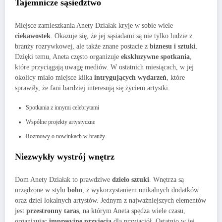
Tajemnicze sąsiedztwo
Miejsce zamieszkania Anety Działak kryje w sobie wiele
ciekawostek
. Okazuje się, że jej sąsiadami są nie tylko ludzie z
branży rozrywkowej, ale także znane postacie z
biznesu i sztuki
.
Dzięki temu, Aneta często organizuje
ekskluzywne spotkania
,
które przyciągają uwagę mediów. W ostatnich miesiącach, w jej
okolicy miało miejsce kilka
intrygujących wydarzeń
, które
sprawiły, że fani bardziej interesują się życiem artystki.
Spotkania z innymi celebrytami
Wspólne projekty artystyczne
Rozmowy o nowinkach w branży
Niezwykły wystrój wnętrz
Dom Anety Działak to prawdziwe
dzieło sztuki
. Wnętrza są
urządzone w stylu
boho
, z wykorzystaniem unikalnych dodatków
oraz dzieł lokalnych artystów. Jednym z najważniejszych elementów
jest
przestronny taras
, na którym Aneta spędza wiele czasu,
organizując
impresyjne przyjęcia
dla przyjaciół. Ostatnio w jej