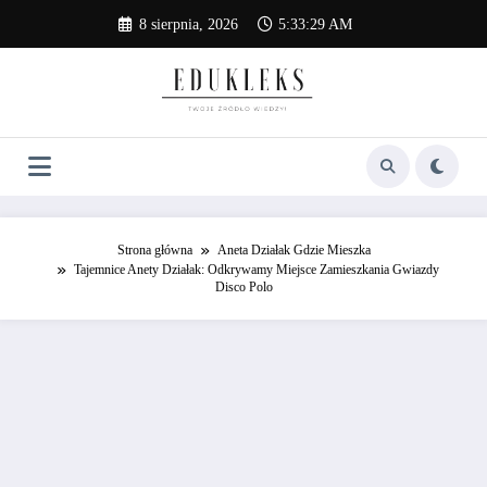
Skip
8 sierpnia, 2026
5:33:30 AM
to
content
Strona główna
Aneta Działak Gdzie Mieszka
Tajemnice Anety Działak: Odkrywamy Miejsce Zamieszkania Gwiazdy
Disco Polo