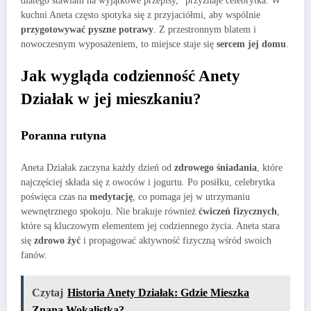
dlatego stawiam na wyjątkowe przepisy,” przyznaje celebrytka. W
kuchni Aneta często spotyka się z przyjaciółmi, aby wspólnie
przygotowywać pyszne potrawy
. Z przestronnym blatem i
nowoczesnym wyposażeniem, to miejsce staje się
sercem jej domu
.
Jak wygląda codzienność Anety
Działak w jej mieszkaniu?
Poranna rutyna
Aneta Działak zaczyna każdy dzień od
zdrowego śniadania
, które
najczęściej składa się z owoców i jogurtu. Po posiłku, celebrytka
poświęca czas na
medytację
, co pomaga jej w utrzymaniu
wewnętrznego spokoju. Nie brakuje również
ćwiczeń fizycznych
,
które są kluczowym elementem jej codziennego życia. Aneta stara
się
zdrowo żyć
i propagować aktywność fizyczną wśród swoich
fanów.
Czytaj
Historia Anety Działak: Gdzie Mieszka
Znana Wokalistka?