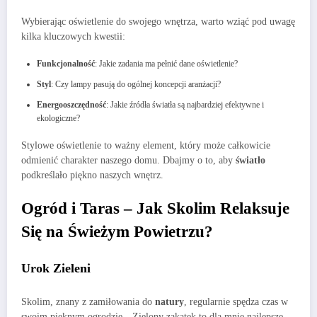
Wybierając oświetlenie do swojego wnętrza, warto wziąć pod uwagę
kilka kluczowych kwestii:
Funkcjonalność
: Jakie zadania ma pełnić dane oświetlenie?
Styl
: Czy lampy pasują do ogólnej koncepcji aranżacji?
Energooszczędność
: Jakie źródła światła są najbardziej efektywne i
ekologiczne?
Stylowe oświetlenie to ważny element, który może całkowicie
odmienić charakter naszego domu. Dbajmy o to, aby
światło
podkreślało piękno naszych wnętrz.
Ogród i Taras – Jak Skolim Relaksuje
Się na Świeżym Powietrzu?
Urok Zieleni
Skolim, znany z zamiłowania do
natury
, regularnie spędza czas w
swoim pięknym ogrodzie. „Zielony zakątek to dla mnie najlepsze