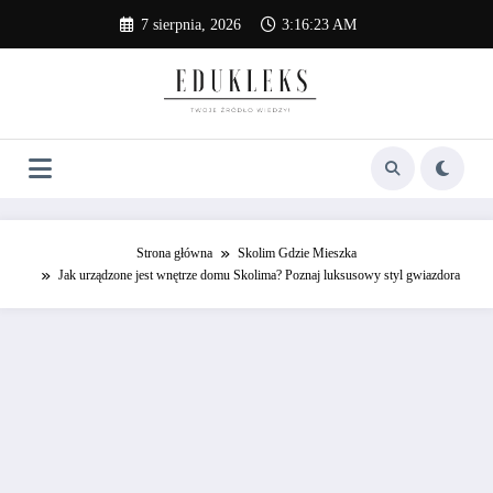
Skip
7 sierpnia, 2026
3:16:24 AM
to
content
Strona główna
Skolim Gdzie Mieszka
Jak urządzone jest wnętrze domu Skolima? Poznaj luksusowy styl gwiazdora