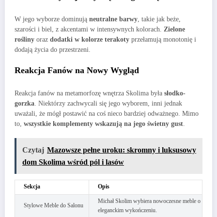
W jego wyborze dominują
neutralne barwy
, takie jak beże,
szarości i biel, z akcentami w intensywnych kolorach.
Zielone
rośliny
oraz
dodatki w kolorze terakoty
przełamują monotonię i
dodają życia do przestrzeni.
Reakcja Fanów na Nowy Wygląd
Reakcja fanów na metamorfozę wnętrza Skolima była
słodko-
gorzka
. Niektórzy zachwycali się jego wyborem, inni jednak
uważali, że mógł postawić na coś nieco bardziej odważnego. Mimo
to,
wszystkie komplementy wskazują na jego świetny gust
.
Czytaj
Mazowsze pełne uroku: skromny i luksusowy
dom Skolima wśród pól i lasów
Sekcja
Opis
Michał Skolim wybiera nowoczesne meble o
Stylowe Meble do Salonu
eleganckim wykończeniu.