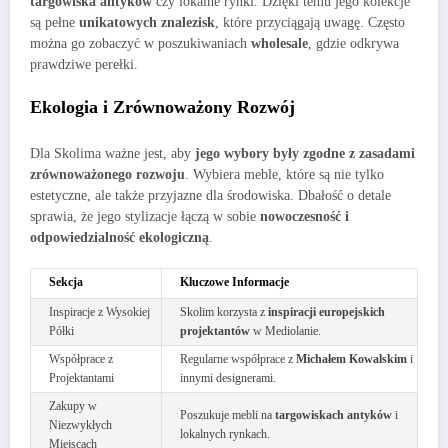
targowiska antyków
czy lokalne rynki. Dzięki temu jego kolekcje
są pełne
unikatowych znalezisk
, które przyciągają uwagę. Często
można go zobaczyć w poszukiwaniach
wholesale
, gdzie odkrywa
prawdziwe perełki.
Ekologia i Zrównoważony Rozwój
Dla Skolima ważne jest, aby
jego wybory były zgodne z zasadami
zrównoważonego rozwoju
. Wybiera meble, które są nie tylko
estetyczne, ale także przyjazne dla środowiska. Dbałość o detale
sprawia, że jego stylizacje łączą w sobie
nowoczesność i
odpowiedzialność ekologiczną
.
Sekcja
Kluczowe Informacje
Inspiracje z Wysokiej
Skolim korzysta z
inspiracji europejskich
Półki
projektantów
w Mediolanie.
Współprace z
Regularne współprace z
Michałem Kowalskim
i
Projektantami
innymi designerami.
Zakupy w
Poszukuje mebli na
targowiskach antyków
i
Niezwykłych
lokalnych rynkach.
Miejscach