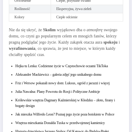
Oświetlenie
Ciepłe, przytulne światło
Roślinność
Ekspersyjna, żywa zieleń
Kolory
Ciepłe odcienie
Nie da się ukryć, że
Skolim
wyjątkowo dba o
atmosferę
swojego
domu, co czyni go popularnym celem en mnogich fanów, którzy
pragną podglądać jego życie. Każdy zakątek otacza aura
spokoju
i
wyrafinowania
, co sprawia, że jest to miejsce, w którym każdy
chciałby spędzić czas.
Hejka tu Lenka: Codzienne życie w Częstochowie oczami TikToka
Aleksander Mackiewicz – galeria zdjęć jego unikalnego domu
Friz i Wersow pokazali nowy dom: Luksus, ogród z jacuzzi i więcej
Julia Nawalna: Plany Powrotu do Rosji i Polityczne Ambicje
Królewskie wnętrza Dagmary Kaźmierskiej w Kłodzku – złoto, firany i
bogaty design
Jak mieszka Wilfredo Leon? Poznaj jego życie poza boiskiem w Polsce
Wnętrza mieszkania Donalda Tuska w przedwojennej kamienicy
Historia dzieciństwa Jerzego Stuhra: Od Katowic do Bielska-Białej