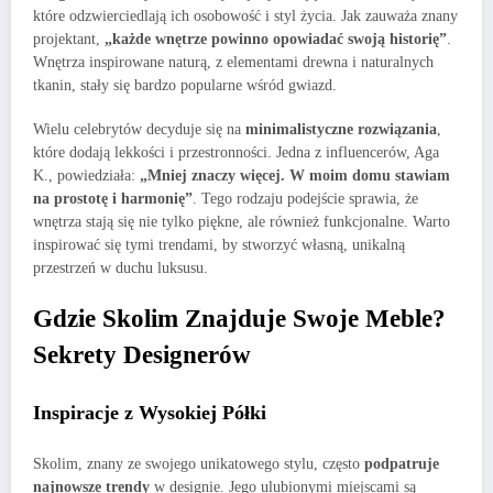
które odzwierciedlają ich osobowość i styl życia. Jak zauważa znany
projektant,
„każde wnętrze powinno opowiadać swoją historię”
.
Wnętrza inspirowane naturą, z elementami drewna i naturalnych
tkanin, stały się bardzo popularne wśród gwiazd.
Wielu celebrytów decyduje się na
minimalistyczne rozwiązania
,
które dodają lekkości i przestronności. Jedna z influencerów, Aga
K., powiedziała:
„Mniej znaczy więcej. W moim domu stawiam
na prostotę i harmonię”
. Tego rodzaju podejście sprawia, że
wnętrza stają się nie tylko piękne, ale również funkcjonalne. Warto
inspirować się tymi trendami, by stworzyć własną, unikalną
przestrzeń w duchu luksusu.
Gdzie Skolim Znajduje Swoje Meble?
Sekrety Designerów
Inspiracje z Wysokiej Półki
Skolim, znany ze swojego unikatowego stylu, często
podpatruje
najnowsze trendy
w designie. Jego ulubionymi miejscami są