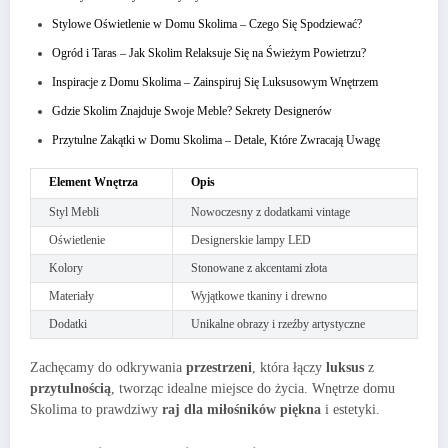
Stylowe Oświetlenie w Domu Skolima – Czego Się Spodziewać?
Ogród i Taras – Jak Skolim Relaksuje Się na Świeżym Powietrzu?
Inspiracje z Domu Skolima – Zainspiruj Się Luksusowym Wnętrzem
Gdzie Skolim Znajduje Swoje Meble? Sekrety Designerów
Przytulne Zakątki w Domu Skolima – Detale, Które Zwracają Uwagę
Element Wnętrza
Opis
Styl Mebli
Nowoczesny z dodatkami vintage
Oświetlenie
Designerskie lampy LED
Kolory
Stonowane z akcentami złota
Materiały
Wyjątkowe tkaniny i drewno
Dodatki
Unikalne obrazy i rzeźby artystyczne
Zachęcamy do odkrywania
przestrzeni
, która łączy
luksus
z
przytulnością
, tworząc idealne miejsce do życia. Wnętrze domu
Skolima to prawdziwy
raj dla miłośników piękna
i estetyki.