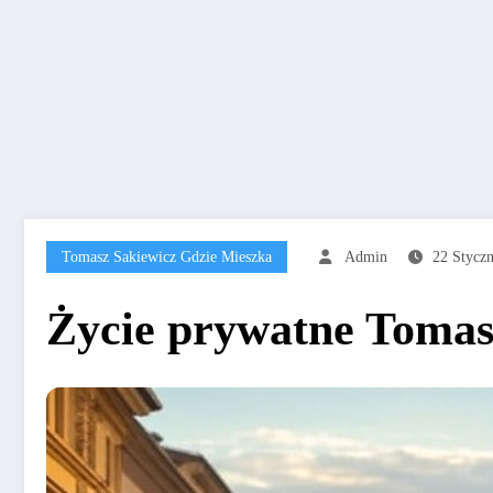
Tomasz Sakiewicz Gdzie Mieszka
Admin
22 Styczn
Życie prywatne Tomasz