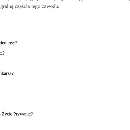
egralną częścią jego zawodu.
zienność?
ta?
ikarza?
 Życie Prywatne?