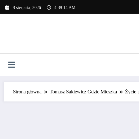
Skip
8 sierpnia, 2026
4:39:15 AM
to
content
Strona główna
Tomasz Sakiewicz Gdzie Mieszka
Życie 