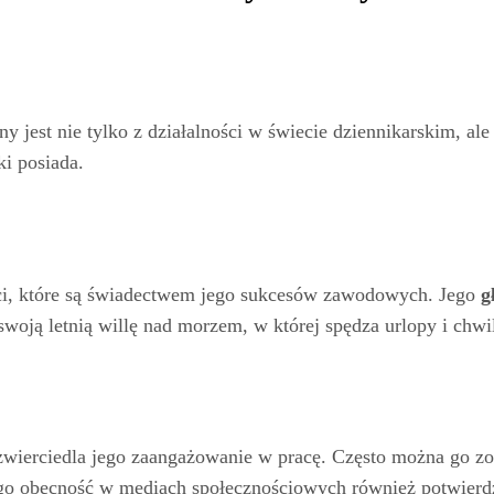
any jest nie tylko z działalności w świecie dziennikarskim, a
ki posiada.
ści, które są świadectwem jego sukcesów zawodowych. Jego
g
woją letnią willę nad morzem, w której spędza urlopy i chwil
ierciedla jego zaangażowanie w pracę. Często można go zo
ego obecność w mediach społecznościowych również potwierd