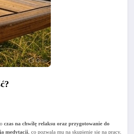
ść?
go
czas na chwilę relaksu oraz przygotowanie do
ja medytacji
, co pozwala mu na skupienie się na pracy.